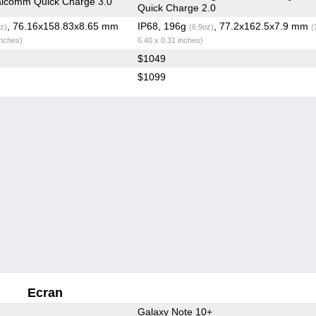
lcomm Quick Charge 3.0
Quick Charge 2.0
, 76.16x158.83x8.65 mm
IP68, 196g
, 77.2x162.5x7.9 mm
z)
(6.9oz)
(
inches)
6.40 x 0.31 inches)
$1049
$1099
Ecran
Galaxy Note 10+