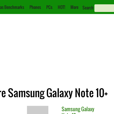
as Benchmarks
Phones
PCs
HOT!
More
Search
e Samsung Galaxy Note 10+
Samsung
Galaxy