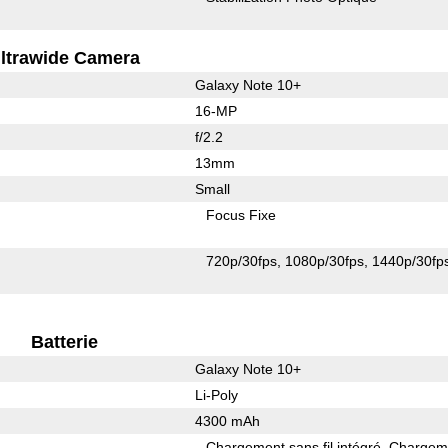
ltrawide Camera
Galaxy Note 10+
16-MP
f/2.2
13mm
Small
Focus Fixe
720p/30fps
1080p/30fps
1440p/30fp
Batterie
Galaxy Note 10+
Li-Poly
4300 mAh
Chargement sans fil intégré
Chargem