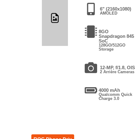
6" (2160x1080)
AMOLED
8GO
Snapdragon 845
SoC
128GO/512GO
Storage
12-MP, f/1.8, OIS
2 Arrière Cameras
4000 mAh
Qualcomm Quick
Charge 3.0