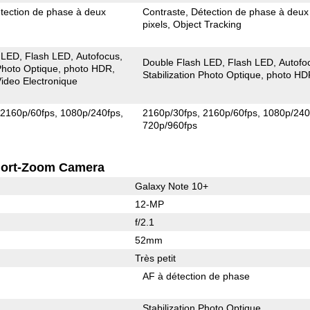
tection de phase à deux
Contraste
Détection de phase à deux
pixels
Object Tracking
 LED
Flash LED
Autofocus
Double Flash LED
Flash LED
Autofo
 Photo Optique
photo HDR
Stabilization Photo Optique
photo HD
 Video Electronique
2160p/60fps
1080p/240fps
2160p/30fps
2160p/60fps
1080p/240
720p/960fps
ort-Zoom Camera
Galaxy Note 10+
12-MP
f/2.1
52mm
Très petit
AF à détection de phase
Stabilization Photo Optique