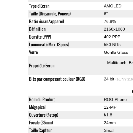
Type d'Ecran
AMOLED
Taille (Diagonale, Pouces)
6"
Ratio écran/appareil
76.8%
Définition
2160x1080
Densité (PPP)
402 PPP
Luminosité Max. (Specs)
550 NITs
Verre
Gorilla Glass
Multitouch
Br
Propriété Ecran
Bits par composant couleur (RGB)
24 bit
(16,777,216
Nom du Produit
ROG Phone
Mégapixel
12-MP
Ouverture (f-stop)
f/1.8
Focale (35mm)
24mm
Taille Capteur
Small