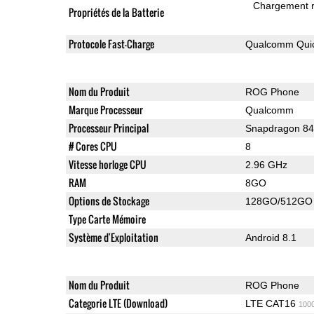
Chargement 
Propriétés de la Batterie
Protocole Fast-Charge
Qualcomm Quic
Nom du Produit
ROG Phone
Marque Processeur
Qualcomm
Processeur Principal
Snapdragon 8
# Cores CPU
8
Vitesse horloge CPU
2.96 GHz
RAM
8GO
Options de Stockage
128GO/512GO
Type Carte Mémoire
Système d'Exploitation
Android 8.1
Nom du Produit
ROG Phone
Categorie LTE (Download)
LTE CAT16
100