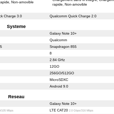
rapide
Non-amovible
rapide
Non-amovible
k Charge 3.0
Qualcomm Quick Charge 2.0
Systeme
Galaxy Note 10+
Qualcomm
45
Snapdragon 855
8
2.84 GHz
12GO
256GO/512GO
MicroSDXC
Android 9.0
Reseau
Galaxy Note 10+
LTE CAT20
0/105 Mbps
2.0 Gbps/316 Mbps