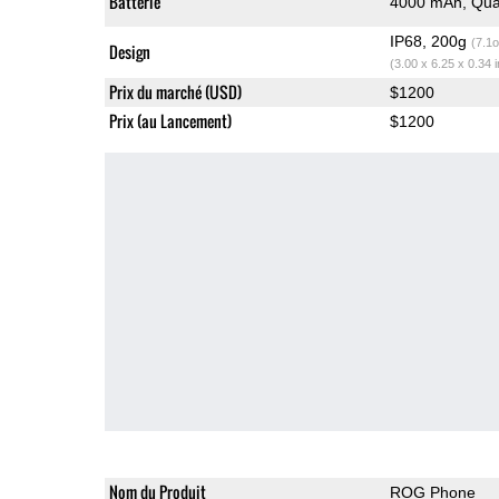
Batterie
4000 mAh, Qua
IP68, 200g
(7.1o
Design
(3.00 x 6.25 x 0.34 
Prix du marché (USD)
$1200
Prix (au Lancement)
$1200
Nom du Produit
ROG Phone