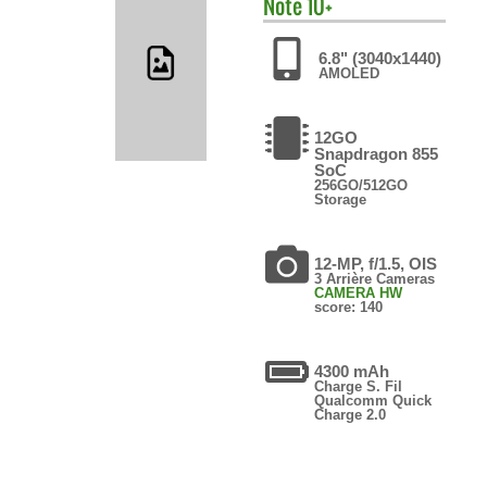
Note 10+
6.8" (3040x1440)
AMOLED
12GO
Snapdragon 855
SoC
256GO/512GO
Storage
12-MP, f/1.5, OIS
3 Arrière Cameras
CAMERA HW
score: 140
4300 mAh
Charge S. Fil
Qualcomm Quick
Charge 2.0