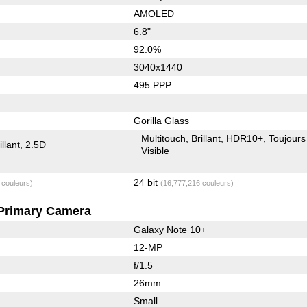
AMOLED
6.8"
92.0%
3040x1440
495 PPP
Gorilla Glass
Multitouch
Brillant
HDR10+
Toujours
illant
2.5D
Visible
24 bit
 couleurs)
(16,777,216 couleurs)
Primary Camera
Galaxy Note 10+
12-MP
f/1.5
26mm
Small