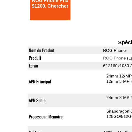
ROG Phone Prix
$1200. Chercher
Spéci
Nom du Produit
ROG Phone
Produit
ROG Phone
(L
Ecran
6" 2160x1080
24mm 12-MP 
APN Principal
12mm 8-MP f
24mm 8-MP f
APN Selfie
Snapdragon 
Processeur, Memoire
128GO/512G