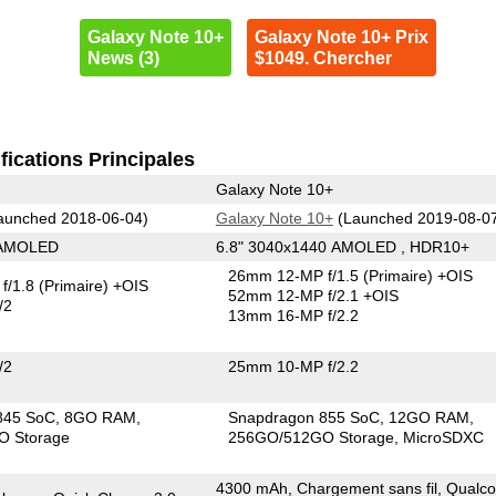
Galaxy Note 10+
Galaxy Note 10+ Prix
News (3)
$1049. Chercher
fications Principales
Galaxy Note 10+
aunched 2018-06-04)
Galaxy Note 10+
(Launched 2019-08-0
 AMOLED
6.8" 3040x1440 AMOLED , HDR10+
26mm 12-MP f/1.5
(Primaire)
+OIS
f/1.8
(Primaire)
+OIS
52mm 12-MP f/2.1 +OIS
/2
13mm 16-MP f/2.2
/2
25mm 10-MP f/2.2
845 SoC
8GO RAM
Snapdragon 855 SoC
12GO RAM
O Storage
256GO/512GO Storage
MicroSDXC
4300 mAh, Chargement sans fil, Qual