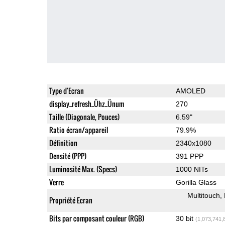
Type d'Ecran
AMOLED
display_refresh_Ühz_Ünum
270
Taille (Diagonale, Pouces)
6.59"
Ratio écran/appareil
79.9%
Définition
2340x1080
Densité (PPP)
391 PPP
Luminosité Max. (Specs)
1000 NITs
Verre
Gorilla Glass
Multitouch
Propriété Ecran
Bits par composant couleur (RGB)
30 bit
(1,073,741,