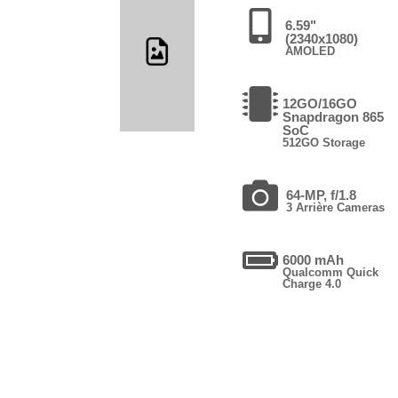
6.59"
(2340x1080)
AMOLED
12GO/16GO
Snapdragon 865
SoC
512GO Storage
64-MP, f/1.8
3 Arrière Cameras
6000 mAh
Qualcomm Quick
Charge 4.0