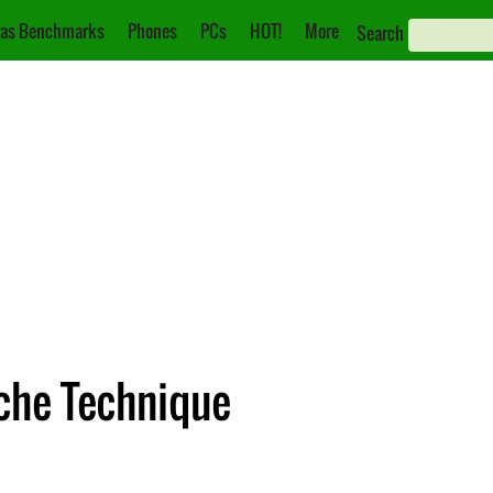
as Benchmarks
Phones
PCs
HOT!
More
Search
che Technique