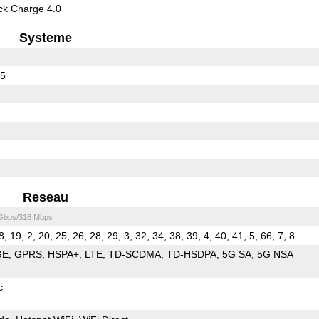
k Charge 4.0
Systeme
65
Reseau
 Gbps/316 Mbps
8, 19, 2, 20, 25, 26, 28, 29, 3, 32, 34, 38, 39, 4, 40, 41, 5, 66, 7, 8
GE
GPRS
HSPA+
LTE
TD-SCDMA
TD-HSDPA
5G SA
5G NSA
c