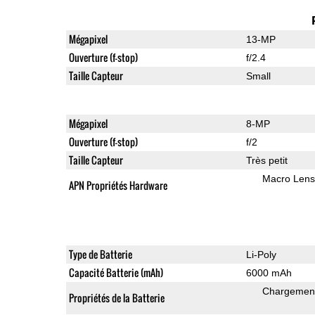
Mégapixel
13-MP
Ouverture (f-stop)
f/2.4
Taille Capteur
Small
Mégapixel
8-MP
Ouverture (f-stop)
f/2
Taille Capteur
Très petit
Macro Lens
APN Propriétés Hardware
Type de Batterie
Li-Poly
Capacité Batterie (mAh)
6000 mAh
Chargement
Propriétés de la Batterie