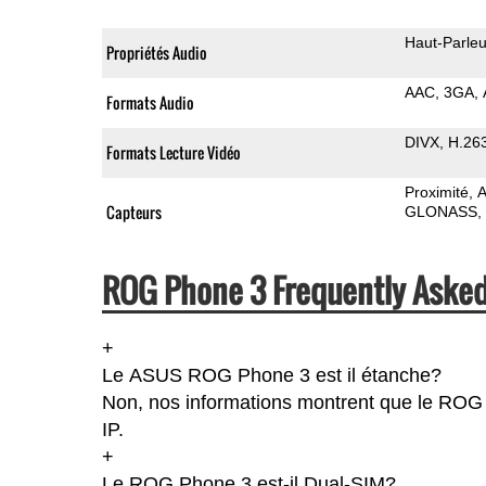
Haut-Parleu
Propriétés Audio
AAC
3GA
Formats Audio
DIVX
H.26
Formats Lecture Vidéo
Proximité
A
Capteurs
GLONASS
ROG Phone 3 Frequently Asked
+
Le ASUS ROG Phone 3 est il étanche?
Non, nos informations montrent que le ROG Ph
IP.
+
Le ROG Phone 3 est-il Dual-SIM?