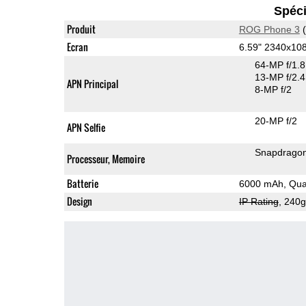
Spéci
Produit
ROG Phone 3
(
Ecran
6.59" 2340x1
64-MP f/1.
13-MP f/2.4
APN Principal
8-MP f/2
20-MP f/2
APN Selfie
Snapdrago
Processeur, Memoire
Batterie
6000 mAh, Qua
Design
IP Rating
, 240