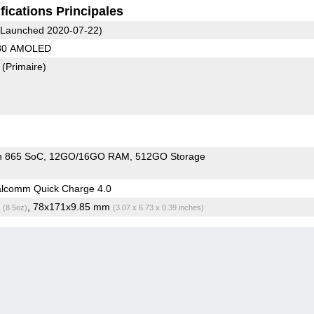
fications Principales
Launched 2020-07-22)
080 AMOLED
8
(Primaire)
n 865 SoC
12GO/16GO RAM
512GO Storage
lcomm Quick Charge 4.0
g
, 78x171x9.85 mm
(8.5oz)
(3.07 x 6.73 x 0.39 inches)