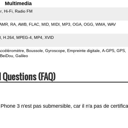
Multimedia
r
Hi-Fi
Radio FM
AMR
RA
AWB
FLAC
MID
MIDI
MP3
OGA
OGG
WMA
WAV
3
H.264
MPEG-4
MP4
XVID
ccéléromètre
Boussole
Gyroscope
Empreinte digitale
A-GPS
GPS
BeiDou
Galileo
 Questions (FAQ)
one 3 n'est pas submersible, car il n'a pas de certifica