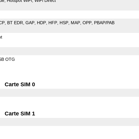
de
Hotspot WiFi
WiFi Direct
CP
BT EDR
GAP
HDP
HFP
HSP
MAP
OPP
PBAP/PAB
t
SB OTG
Carte SIM 0
Carte SIM 1