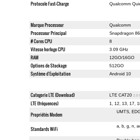
Protocole Fast-Charge
Qualcomm Quic
Marque Processeur
Qualcomm
Processeur Principal
Snapdragon 8
# Cores CPU
8
Vitesse horloge CPU
3.09 GHz
RAM
12GO/16GO
Options de Stockage
512GO
Système d'Exploitation
Android 10
Categorie LTE (Download)
LTE CAT20
2.0
LTE (fréquences)
1, 12, 13, 17, 1
UMTS
ED
Propriétés Modem
a
b
g
n
a
Standards WiFi