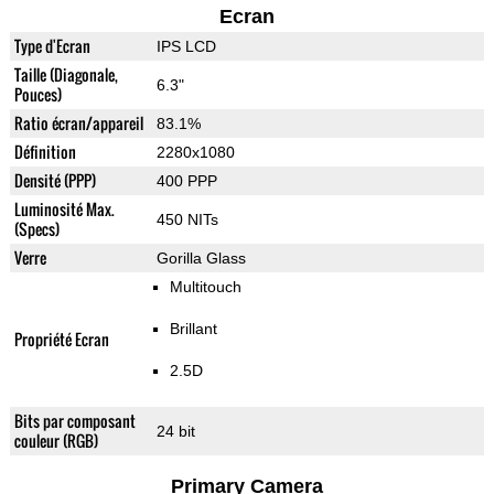
Ecran
Type d'Ecran
IPS LCD
Taille (Diagonale,
6.3"
Pouces)
Ratio écran/appareil
83.1%
Définition
2280x1080
Densité (PPP)
400 PPP
Luminosité Max.
450 NITs
(Specs)
Verre
Gorilla Glass
Multitouch
Brillant
Propriété Ecran
2.5D
Bits par composant
24 bit
couleur (RGB)
Primary Camera