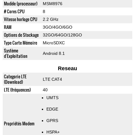
Modèle (processeur)
MSM8976
# Cores CPU
8
Vitesse horloge CPU
2.2 GHz
RAM
3GO/4GO/6GO
Options de Stockage
32GO/64GO/128GO
Type Carte Mémoire
MicroSDXC
Système
Android 8.1
d'Exploitation
Reseau
Categorie LTE
LTE CAT4
(Download)
LTE (fréquences)
40
UMTS
EDGE
GPRS
Propriétés Modem
HSPA+