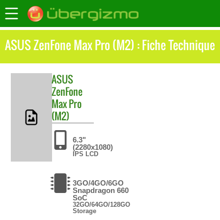
ASUS ZenFone Max Pro (M2) : Fiche Technique
ASUS
ZenFone
Max Pro
(M2)
6.3"
(2280x1080)
IPS LCD
3GO/4GO/6GO
Snapdragon 660
SoC
32GO/64GO/128GO
Storage