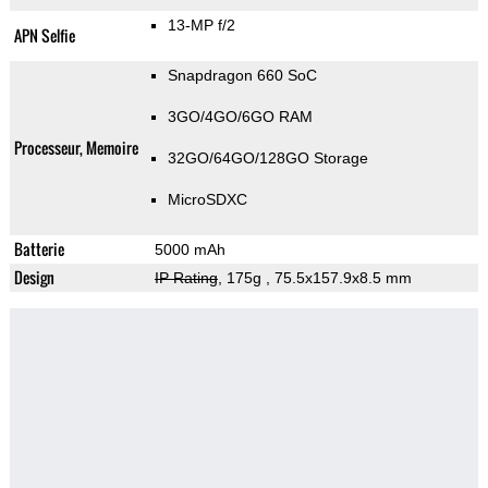
13-MP f/2
APN Selfie
Snapdragon 660 SoC
3GO/4GO/6GO RAM
Processeur, Memoire
32GO/64GO/128GO Storage
MicroSDXC
Batterie
5000 mAh
Design
IP Rating
, 175g
, 75.5x157.9x8.5 mm