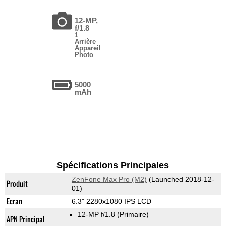
12-MP,
f/1.8
1
Arrière
Appareil
Photo
5000
mAh
Spécifications Principales
ZenFone Max Pro (M2)
(Launched 2018-12-
Produit
01)
Ecran
6.3" 2280x1080 IPS LCD
12-MP f/1.8
(Primaire)
APN Principal