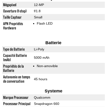
Mégapixel
12-MP
Ouverture (f-stop)
f/1.8
Taille Capteur
Small
APN Propriétés
Flash LED
Hardware
Batterie
Type de Batterie
Li-Poly
Capacité Batterie
5000 mAh
(mAh)
Propriétés de la
Non-amovible
Batterie
Autonomie en temps
45 hours
de conversation
Systeme
Marque Processeur
Qualcomm
Processeur Principal
Snapdragon 660