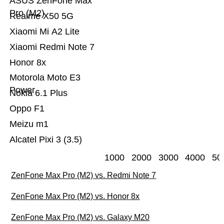
ASUS ZenFone Max
Pro (M2)
Realme X50 5G
Xiaomi Mi A2 Lite
Xiaomi Redmi Note 7
Honor 8x
Motorola Moto E3
Power
Nokia 6.1 Plus
Oppo F1
Meizu m1
Alcatel Pixi 3 (3.5)
1000
2000
3000
4000
50
ZenFone Max Pro (M2) vs. Redmi Note 7
ZenFone Max Pro (M2) vs. Honor 8x
ZenFone Max Pro (M2) vs. Galaxy M20