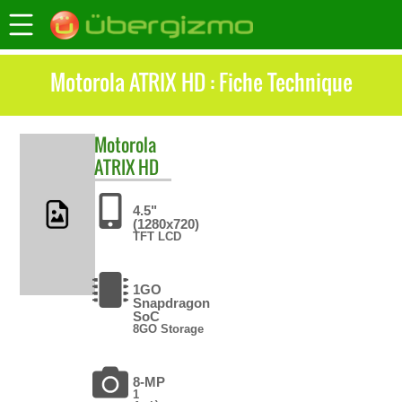
Motorola ATRIX HD : Fiche Technique
Motorola
ATRIX HD
4.5"
(1280x720)
TFT LCD
1GO
Snapdragon
SoC
8GO Storage
8-MP
1