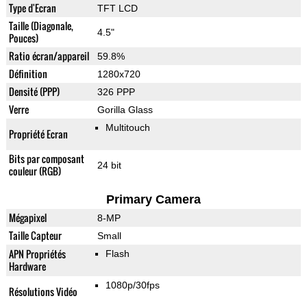
Type d'Ecran
TFT LCD
Taille (Diagonale,
4.5"
Pouces)
Ratio écran/appareil
59.8%
Définition
1280x720
Densité (PPP)
326 PPP
Verre
Gorilla Glass
Multitouch
Propriété Ecran
Bits par composant
24 bit
couleur (RGB)
Primary Camera
Mégapixel
8-MP
Taille Capteur
Small
APN Propriétés
Flash
Hardware
1080p/30fps
Résolutions Vidéo