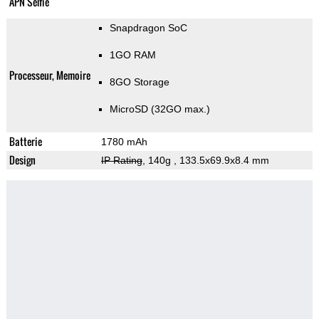
APN Selfie
Snapdragon SoC
1GO RAM
Processeur, Memoire
8GO Storage
MicroSD (32GO max.)
Batterie
1780 mAh
Design
IP Rating
, 140g
, 133.5x69.9x8.4 mm