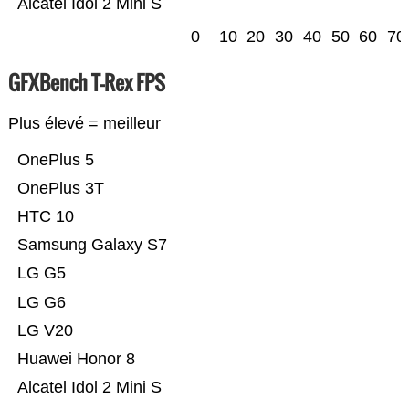
Alcatel Idol 2 Mini S
0
10
20
30
40
50
60
70
GFXBench T-Rex FPS
Plus élevé = meilleur
OnePlus 5
OnePlus 3T
HTC 10
Samsung Galaxy S7
LG G5
LG G6
LG V20
Huawei Honor 8
Alcatel Idol 2 Mini S