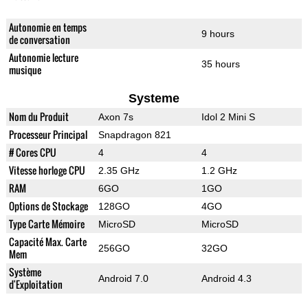
Autonomie en temps
9 hours
de conversation
Autonomie lecture
35 hours
musique
Systeme
Nom du Produit
Axon 7s
Idol 2 Mini S
Processeur Principal
Snapdragon 821
# Cores CPU
4
4
Vitesse horloge CPU
2.35 GHz
1.2 GHz
RAM
6GO
1GO
Options de Stockage
128GO
4GO
Type Carte Mémoire
MicroSD
MicroSD
Capacité Max. Carte
256GO
32GO
Mem
Système
Android 7.0
Android 4.3
d'Exploitation