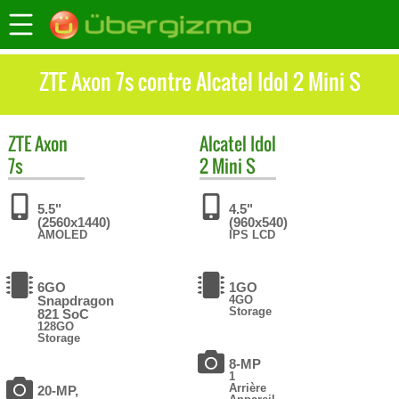
ZTE Axon 7s contre Alcatel Idol 2 Mini S
ZTE
Axon
Alcatel
Idol
7s
2 Mini S
5.5"
4.5"
(2560x1440)
(960x540)
AMOLED
IPS LCD
6GO
1GO
Snapdragon
4GO
Storage
821 SoC
128GO
Storage
8-MP
1
Arrière
20-MP,