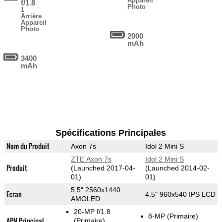
Appareil
f/1.8
Photo
1
Arrière
Appareil
Photo
2000
mAh
3400
mAh
Spécifications Principales
Nom du Produit
Axon 7s
Idol 2 Mini S
ZTE Axon 7s
Idol 2 Mini S
Produit
(Launched 2017-04-
(Launched 2014-02-
01)
01)
5.5" 2560x1440
Ecran
4.5" 960x540 IPS LCD
AMOLED
20-MP f/1.8
8-MP
(Primaire)
APN Principal
(Primaire)