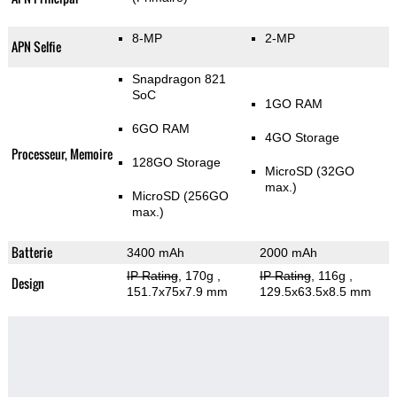
8-MP
2-MP
APN Selfie
Snapdragon 821
SoC
1GO RAM
6GO RAM
4GO Storage
Processeur, Memoire
128GO Storage
MicroSD (32GO
max.)
MicroSD (256GO
max.)
Batterie
3400 mAh
2000 mAh
IP Rating
, 170g
,
IP Rating
, 116g
,
Design
151.7x75x7.9 mm
129.5x63.5x8.5 mm