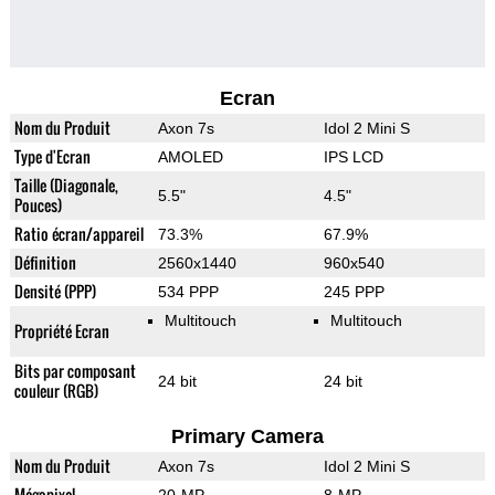
Ecran
Nom du Produit
Axon 7s
Idol 2 Mini S
Type d'Ecran
AMOLED
IPS LCD
Taille (Diagonale,
5.5"
4.5"
Pouces)
Ratio écran/appareil
73.3%
67.9%
Définition
2560x1440
960x540
Densité (PPP)
534 PPP
245 PPP
Multitouch
Multitouch
Propriété Ecran
Bits par composant
24 bit
24 bit
couleur (RGB)
Primary Camera
Nom du Produit
Axon 7s
Idol 2 Mini S
Mégapixel