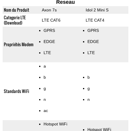
Reseau
Nom du Produit
Axon 7s
Idol 2 Mini S
Categorie LTE
LTE CAT6
LTE CAT4
(Download)
GPRS
GPRS
EDGE
EDGE
Propriétés Modem
LTE
LTE
a
b
b
g
g
Standards WiFi
n
n
ac
Hotspot WiFi
Hotspot WiFi