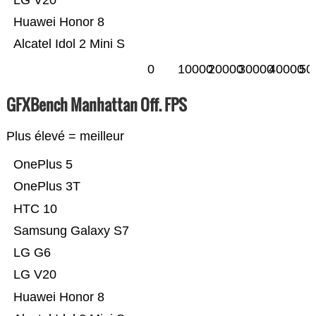
LG V20
Huawei Honor 8
Alcatel Idol 2 Mini S
0
10000
20000
30000
40000
50
GFXBench Manhattan Off. FPS
Plus élevé = meilleur
OnePlus 5
OnePlus 3T
HTC 10
Samsung Galaxy S7
LG G6
LG V20
Huawei Honor 8