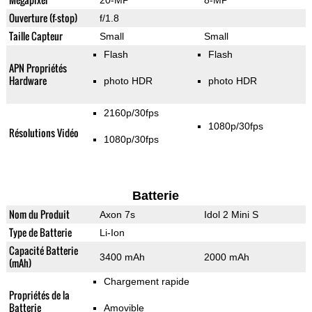
20-MP
8-MP
Ouverture (f-stop)
f/1.8
Taille Capteur
Small
Small
Flash
Flash
APN Propriétés
Hardware
photo HDR
photo HDR
2160p/30fps
1080p/30fps
Résolutions Vidéo
1080p/30fps
Batterie
Nom du Produit
Axon 7s
Idol 2 Mini S
Type de Batterie
Li-Ion
Capacité Batterie
3400 mAh
2000 mAh
(mAh)
Chargement rapide
Propriétés de la
Batterie
Amovible