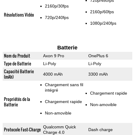
720p/480fps
2160p/30fps
2160p/60fps
Résolutions Vidéo
720p/240fps
1080p/240fps
Batterie
Nom du Produit
Axon 9 Pro
OnePlus 6
Type de Batterie
Li-Poly
Li-Poly
Capacité Batterie
4000 mAh
3300 mAh
(mAh)
Chargement sans fil
intégré
Chargement rapide
Propriétés de la
Chargement rapide
Batterie
Non-amovible
Non-amovible
Qualcomm Quick
Protocole Fast-Charge
Dash charge
Charge 4.0