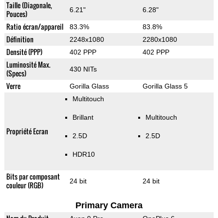
Taille (Diagonale,
6.21"
6.28"
Pouces)
Ratio écran/appareil
83.3%
83.8%
Définition
2248x1080
2280x1080
Densité (PPP)
402 PPP
402 PPP
Luminosité Max.
430 NITs
(Specs)
Verre
Gorilla Glass
Gorilla Glass 5
Multitouch
Brillant
Multitouch
Propriété Ecran
2.5D
2.5D
HDR10
Bits par composant
24 bit
24 bit
couleur (RGB)
Primary Camera