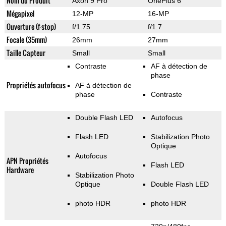
Nom du Produit
Axon 9 Pro
OnePlus 6
Mégapixel
12-MP
16-MP
Ouverture (f-stop)
f/1.75
f/1.7
Focale (35mm)
26mm
27mm
Taille Capteur
Small
Small
Contraste
AF à détection de
phase
Propriétés autofocus
AF à détection de
phase
Contraste
Double Flash LED
Autofocus
Flash LED
Stabilization Photo
Optique
Autofocus
APN Propriétés
Flash LED
Hardware
Stabilization Photo
Optique
Double Flash LED
photo HDR
photo HDR