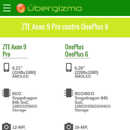
ZTE Axon 9 Pro contre OnePlus 6
ZTE
Axon 9
OnePlus
Pro
OnePlus 6
6.21"
6.28"
(2248x1080)
(2280x1080)
AMOLED
AMOLED
6GO
8GO/6GO
Snapdragon
Snapdragon 845
845 SoC
SoC
128GO/256GO
128GO/256GO/64GO
Storage
Storage
12-MP,
16-MP,