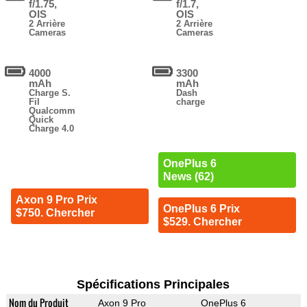
f/1.75,
f/1.7,
OIS
OIS
2 Arrière
2 Arrière
Cameras
Cameras
4000
3300
mAh
mAh
Charge S.
Dash
Fil
charge
Qualcomm
Quick
Charge 4.0
OnePlus 6
News (62)
Axon 9 Pro Prix
OnePlus 6 Prix
$750. Chercher
$529. Chercher
Spécifications Principales
Nom du Produit
Axon 9 Pro
OnePlus 6