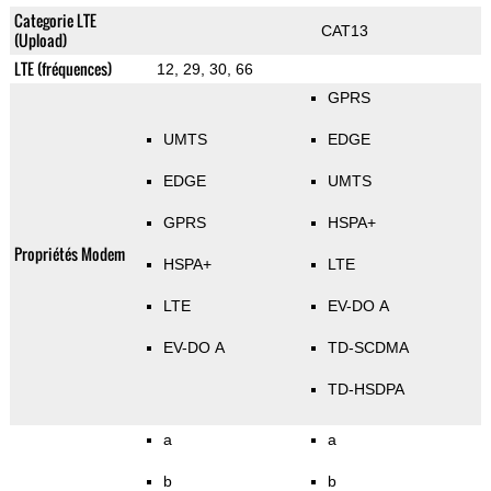
Categorie LTE
CAT13
(Upload)
LTE (fréquences)
12, 29, 30, 66
GPRS
UMTS
EDGE
EDGE
UMTS
GPRS
HSPA+
Propriétés Modem
HSPA+
LTE
LTE
EV-DO A
EV-DO A
TD-SCDMA
TD-HSDPA
a
a
b
b