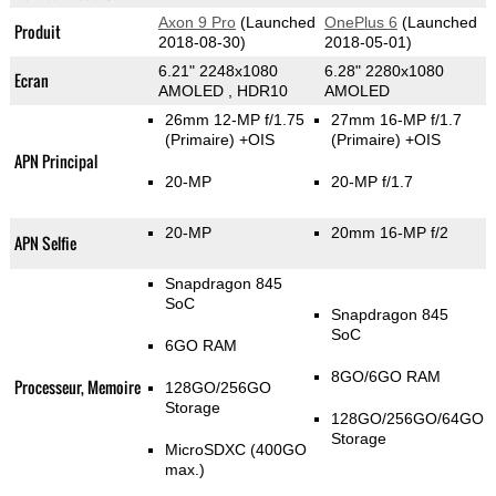
Axon 9 Pro
(Launched
OnePlus 6
(Launched
Produit
2018-08-30)
2018-05-01)
6.21" 2248x1080
6.28" 2280x1080
Ecran
AMOLED , HDR10
AMOLED
26mm 12-MP f/1.75
27mm 16-MP f/1.7
(Primaire)
+OIS
(Primaire)
+OIS
APN Principal
20-MP
20-MP f/1.7
20-MP
20mm 16-MP f/2
APN Selfie
Snapdragon 845
SoC
Snapdragon 845
SoC
6GO RAM
8GO/6GO RAM
Processeur, Memoire
128GO/256GO
Storage
128GO/256GO/64GO
Storage
MicroSDXC (400GO
max.)