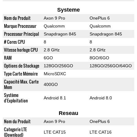
Systeme
Nom du Produit
Axon 9 Pro
OnePlus 6
Marque Processeur
Qualcomm
Qualcomm
Processeur Principal
Snapdragon 845
Snapdragon 845
# Cores CPU
8
8
Vitesse horloge CPU
2.8 GHz
2.8 GHz
RAM
6GO
8GO/6GO
Options de Stockage
128GO/256GO
128GO/256GO/64GO
Type Carte Mémoire
MicroSDXC
Capacité Max. Carte
400GO
Mem
Système
Android 8.1
Android 8.0
d'Exploitation
Reseau
Nom du Produit
Axon 9 Pro
OnePlus 6
Categorie LTE
LTE CAT15
LTE CAT16
(Download)