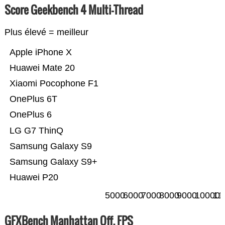
Score Geekbench 4 Multi-Thread
Plus élevé = meilleur
Apple iPhone X
Huawei Mate 20
Xiaomi Pocophone F1
OnePlus 6T
OnePlus 6
LG G7 ThinQ
Samsung Galaxy S9
Samsung Galaxy S9+
Huawei P20
5000
6000
7000
8000
9000
10000
11
GFXBench Manhattan Off. FPS