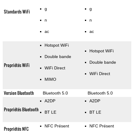
g
g
Standards WiFi
n
n
ac
ac
Hotspot WiFi
Hotspot WiFi
Double bande
Double bande
Propriétés WiFi
WiFi Direct
WiFi Direct
MIMO
Version Bluetooth
Bluetooth 5.0
Bluetooth 5.0
A2DP
A2DP
Propriétés Bluetooth
BT LE
BT LE
NFC Présent
NFC Présent
Propriétés NFC