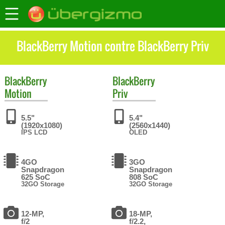
BlackBerry Motion contre BlackBerry Priv
BlackBerry
BlackBerry
Motion
Priv
5.5"
5.4"
(1920x1080)
(2560x1440)
IPS LCD
OLED
4GO
3GO
Snapdragon
Snapdragon
625 SoC
808 SoC
32GO Storage
32GO Storage
12-MP,
18-MP,
f/2
f/2.2,