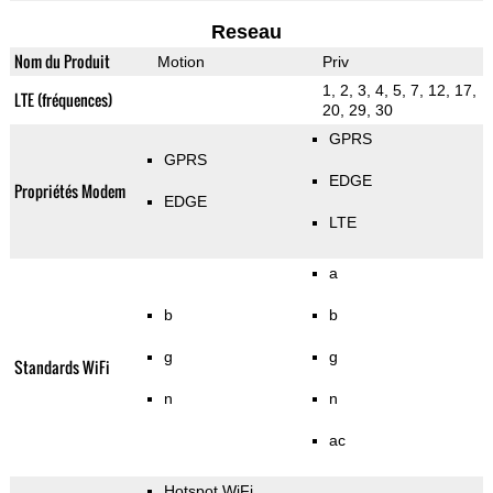
Reseau
Nom du Produit
Motion
Priv
1, 2, 3, 4, 5, 7, 12, 17,
LTE (fréquences)
20, 29, 30
GPRS
GPRS
EDGE
Propriétés Modem
EDGE
LTE
a
b
b
g
g
Standards WiFi
n
n
ac
Hotspot WiFi