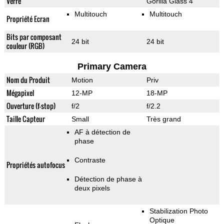
Verre
Gorilla Glass 4
Multitouch
Multitouch
Propriété Ecran
Bits par composant
24 bit
24 bit
couleur (RGB)
Primary Camera
Nom du Produit
Motion
Priv
Mégapixel
12-MP
18-MP
Ouverture (f-stop)
f/2
f/2.2
Taille Capteur
Small
Très grand
AF à détection de
phase
Contraste
Propriétés autofocus
Détection de phase à
deux pixels
Stabilization Photo
Optique