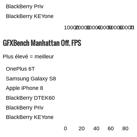
BlackBerry Priv
BlackBerry KEYone
10000
20000
30000
40000
50000
60000
70
GFXBench Manhattan Off. FPS
Plus élevé = meilleur
OnePlus 6T
Samsung Galaxy S8
Apple iPhone 8
BlackBerry DTEK60
BlackBerry Priv
BlackBerry KEYone
0
20
40
60
80