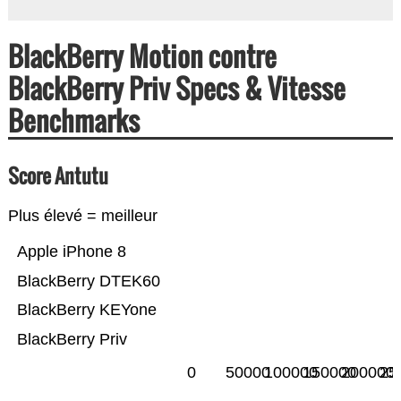
BlackBerry Motion contre
BlackBerry Priv Specs & Vitesse
Benchmarks
Score Antutu
Plus élevé = meilleur
Apple iPhone 8
BlackBerry DTEK60
BlackBerry KEYone
BlackBerry Priv
0
50000
100000
150000
200000
25