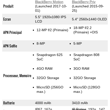
BlackBerry Motion
BlackBerry Priv
Produit
(Launched 2017-10-
(Launched 2015-09-
01)
25)
5.5" 1920x1080 IPS
Ecran
5.4" 2560x1440 OLED
LCD
18-MP f/2.2
12-MP f/2
(Primaire)
APN Principal
(Primaire)
+OIS
8-MP
5-MP
APN Selfie
Snapdragon 625
Snapdragon 808
SoC
SoC
4GO RAM
3GO RAM
Processeur, Memoire
32GO Storage
32GO Storage
MicroSD (256GO
MicroSD (128GO
max.)
max.)
Batterie
4000 mAh
3410 mAh
IP67, 167g
,
IP Rating
, 192g
, 147