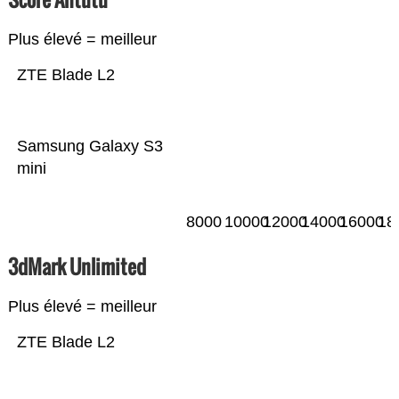
Plus élevé = meilleur
ZTE Blade L2
Samsung Galaxy S3
mini
8000
10000
12000
14000
16000
18
3dMark Unlimited
Plus élevé = meilleur
ZTE Blade L2