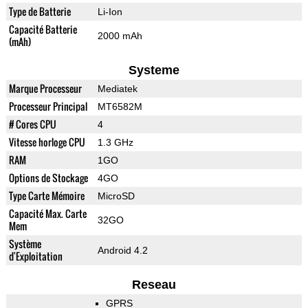
Type de Batterie
Li-Ion
Capacité Batterie
2000 mAh
(mAh)
Systeme
Marque Processeur
Mediatek
Processeur Principal
MT6582M
# Cores CPU
4
Vitesse horloge CPU
1.3 GHz
RAM
1GO
Options de Stockage
4GO
Type Carte Mémoire
MicroSD
Capacité Max. Carte
32GO
Mem
Système
Android 4.2
d'Exploitation
Reseau
GPRS