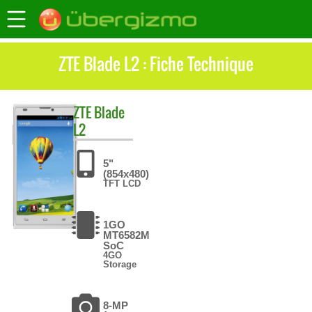
ZTE Blade L2 : Fiche Technique
ZTE
Blade
L2
5"
(854x480)
TFT LCD
1GO
MT6582M
SoC
4GO
Storage
8-MP