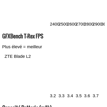
2400
2500
2600
2700
2800
2900
30
GFXBench T-Rex FPS
Plus élevé = meilleur
ZTE Blade L2
3.2
3.3
3.4
3.5
3.6
3.7