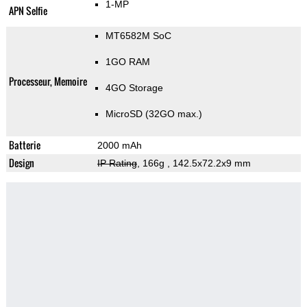
1-MP
APN Selfie
MT6582M SoC
1GO RAM
Processeur, Memoire
4GO Storage
MicroSD (32GO max.)
Batterie
2000 mAh
Design
IP Rating
, 166g
, 142.5x72.2x9 mm