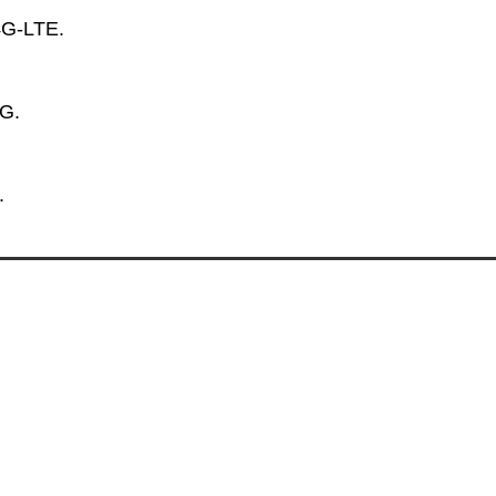
 4G-LTE.
5G.
.