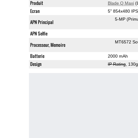
Produit
Blade Q Maxi
(
Ecran
5" 854x480 IP
5-MP
(Prim
APN Principal
APN Selfie
MT6572 S
Processeur, Memoire
Batterie
2000 mAh
Design
IP Rating
, 130