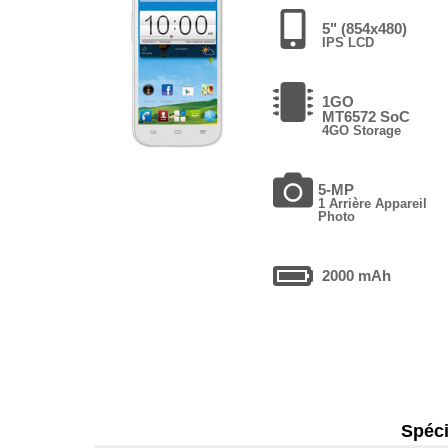
5" (854x480)
IPS LCD
1GO
MT6572 SoC
4GO Storage
5-MP
1 Arrière Appareil
Photo
2000 mAh
Spéci