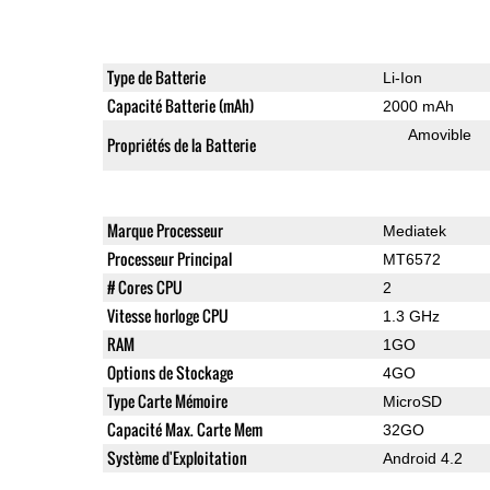
Type de Batterie
Li-Ion
Capacité Batterie (mAh)
2000 mAh
Amovible
Propriétés de la Batterie
Marque Processeur
Mediatek
Processeur Principal
MT6572
# Cores CPU
2
Vitesse horloge CPU
1.3 GHz
RAM
1GO
Options de Stockage
4GO
Type Carte Mémoire
MicroSD
Capacité Max. Carte Mem
32GO
Système d'Exploitation
Android 4.2