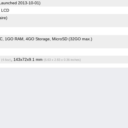
Launched 2013-10-01)
S LCD
aire)
oC
1GO RAM
4GO Storage
MicroSD (32GO max.)
g
, 143x72x9.1 mm
(4.6oz)
(5.63 x 2.83 x 0.36 inches)