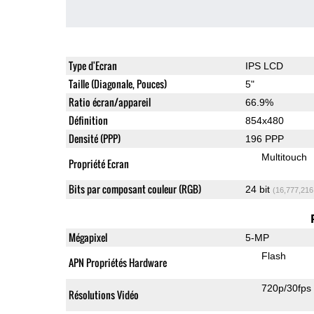
Type d'Ecran
IPS LCD
Taille (Diagonale, Pouces)
5"
Ratio écran/appareil
66.9%
Définition
854x480
Densité (PPP)
196 PPP
Multitouch
Propriété Ecran
Bits par composant couleur (RGB)
24 bit
(16,777,216
Mégapixel
5-MP
Flash
APN Propriétés Hardware
720p/30fps
Résolutions Vidéo