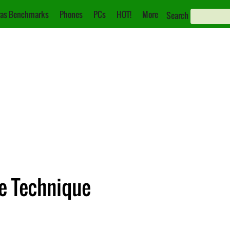
as Benchmarks
Phones
PCs
HOT!
More
Search
he Technique