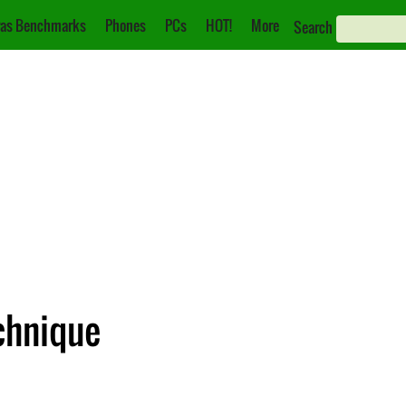
as Benchmarks
Phones
PCs
HOT!
More
Search
echnique