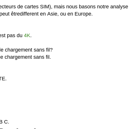
ecteurs de cartes SIM), mais nous basons notre analyse
eut êtredifferent en Asie, ou en Europe.
'est pas du
4K
.
le chargement sans fil?
e chargement sans fil.
TE.
B C.