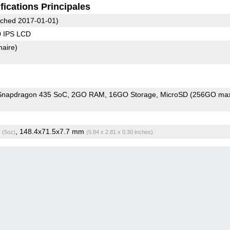
fications Principales
ched 2017-01-01)
0 IPS LCD
maire)
napdragon 435 SoC
2GO RAM
16GO Storage
MicroSD (256GO max
g
, 148.4x71.5x7.7 mm
(5oz)
(5.84 x 2.81 x 0.30 inches)