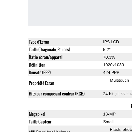
Type d'Ecran
IPS LCD
Taille (Diagonale, Pouces)
5.2"
Ratio écran/appareil
70.3%
Définition
1920x1080
Densité (PPP)
424 PPP
Multitouch
Propriété Ecran
Bits par composant couleur (RGB)
24 bit
(16,777,216
Mégapixel
13-MP
Taille Capteur
Small
Flash
phot