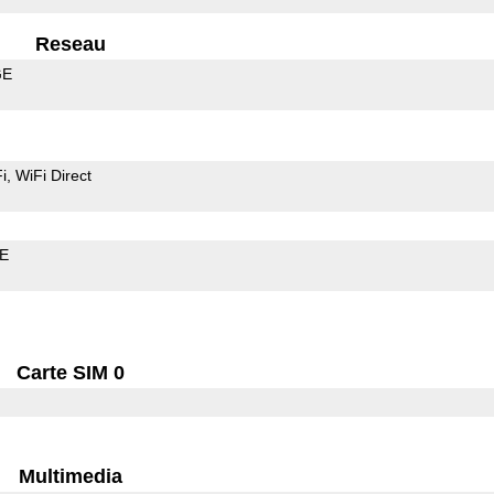
Reseau
GE
i
WiFi Direct
LE
Carte SIM 0
Multimedia