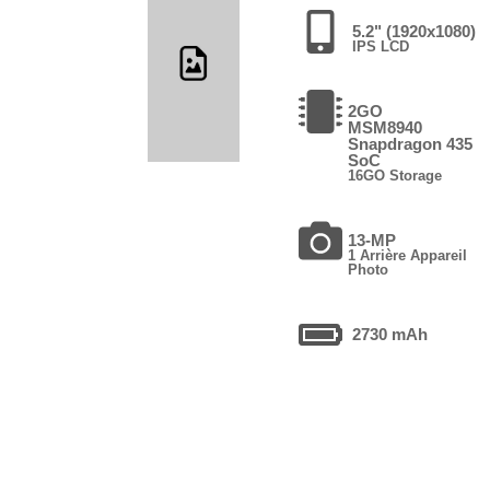
5.2" (1920x1080)
IPS LCD
2GO
MSM8940
Snapdragon 435
SoC
16GO Storage
13-MP
1 Arrière Appareil
Photo
2730 mAh