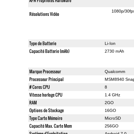
APN Propriétés Hardware
1080p/30fp
Résolutions Vidéo
Type de Batterie
Li-Ion
Capacité Batterie (mAh)
2730 mAh
Marque Processeur
Qualcomm
Processeur Principal
MSM8940 Snap
# Cores CPU
8
Vitesse horloge CPU
1.4 GHz
RAM
2GO
Options de Stockage
16GO
Type Carte Mémoire
MicroSD
Capacité Max. Carte Mem
256GO
Système d'Exploitation
Android 7.0