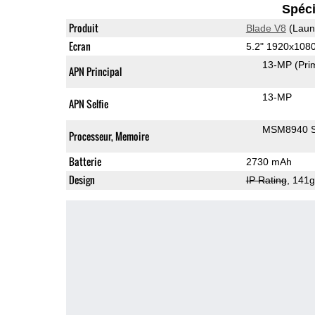
Spéci
Produit
Blade V8
(Laun
Ecran
5.2" 1920x108
13-MP
(Pri
APN Principal
13-MP
APN Selfie
MSM8940 S
Processeur, Memoire
Batterie
2730 mAh
Design
IP Rating
, 141