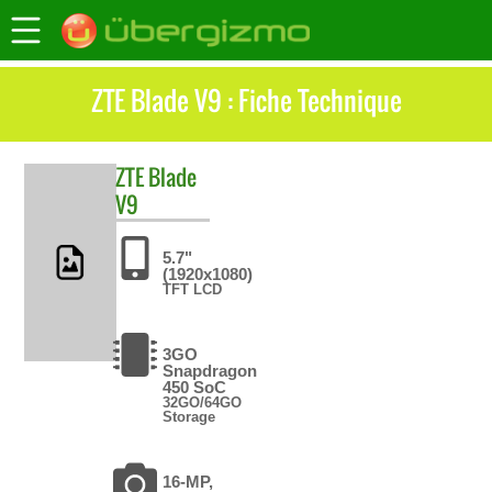
ZTE Blade V9 : Fiche Technique
ZTE
Blade
V9
5.7"
(1920x1080)
TFT LCD
3GO
Snapdragon
450 SoC
32GO/64GO
Storage
16-MP,