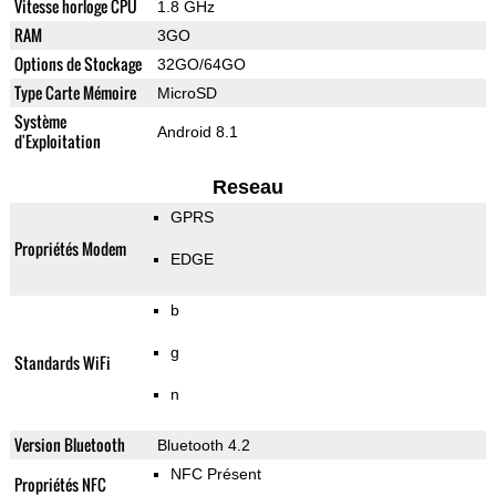
Vitesse horloge CPU
1.8 GHz
RAM
3GO
Options de Stockage
32GO/64GO
Type Carte Mémoire
MicroSD
Système
Android 8.1
d'Exploitation
Reseau
GPRS
Propriétés Modem
EDGE
b
g
Standards WiFi
n
Version Bluetooth
Bluetooth 4.2
NFC Présent
Propriétés NFC