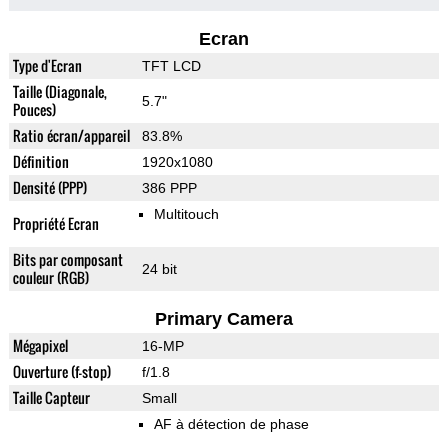
Ecran
Type d'Ecran
TFT LCD
Taille (Diagonale,
5.7"
Pouces)
Ratio écran/appareil
83.8%
Définition
1920x1080
Densité (PPP)
386 PPP
Multitouch
Propriété Ecran
Bits par composant
24 bit
couleur (RGB)
Primary Camera
Mégapixel
16-MP
Ouverture (f-stop)
f/1.8
Taille Capteur
Small
AF à détection de phase