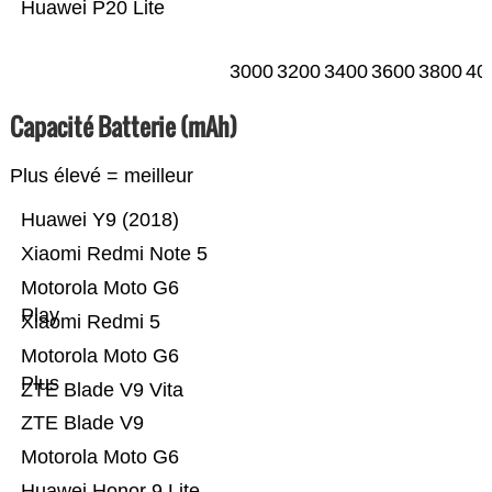
Huawei P20 Lite
3000
3200
3400
3600
3800
40
Capacité Batterie (mAh)
Plus élevé = meilleur
Huawei Y9 (2018)
Xiaomi Redmi Note 5
Motorola Moto G6
Play
Xiaomi Redmi 5
Motorola Moto G6
Plus
ZTE Blade V9 Vita
ZTE Blade V9
Motorola Moto G6
Huawei Honor 9 Lite