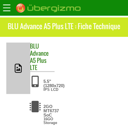
BLU Advance A5 Plus LTE : Fiche Technique
BLU
Advance
A5 Plus
LTE
5.5"
(1280x720)
IPS LCD
2GO
MT6737
SoC
16GO
Storage