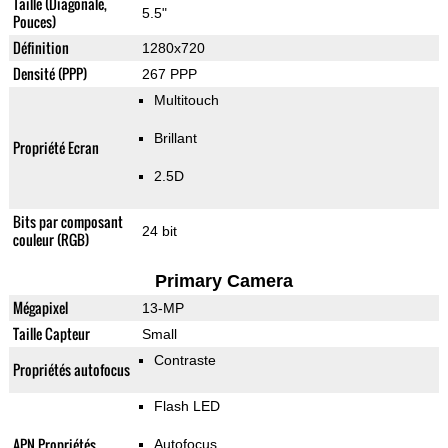
Taille (Diagonale,
5.5"
Pouces)
Définition
1280x720
Densité (PPP)
267 PPP
Multitouch
Brillant
Propriété Ecran
2.5D
Bits par composant
24 bit
couleur (RGB)
Primary Camera
Mégapixel
13-MP
Taille Capteur
Small
Contraste
Propriétés autofocus
Flash LED
APN Propriétés
Autofocus