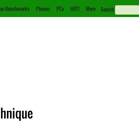
as Benchmarks
Phones
PCs
HOT!
More
Search
chnique