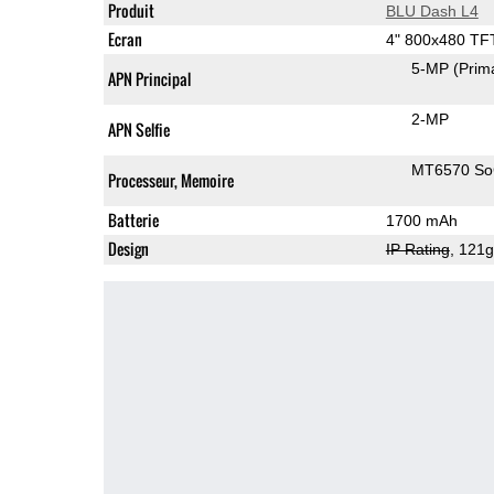
Produit
BLU Dash L4
Ecran
4" 800x480 TF
5-MP
(Prim
APN Principal
2-MP
APN Selfie
MT6570 S
Processeur, Memoire
Batterie
1700 mAh
Design
IP Rating
, 121