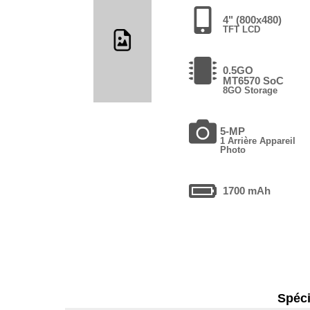
4" (800x480)
TFT LCD
0.5GO
MT6570 SoC
8GO Storage
5-MP
1 Arrière Appareil
Photo
1700 mAh
Spéci