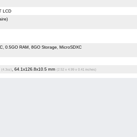
T LCD
aire)
oC
0.5GO RAM
8GO Storage
MicroSDXC
g
, 64.1x126.8x10.5 mm
(4.3oz)
(2.52 x 4.99 x 0.41 inches)