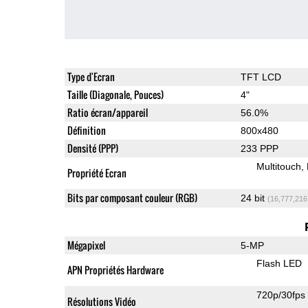
Type d'Ecran
TFT LCD
Taille (Diagonale, Pouces)
4"
Ratio écran/appareil
56.0%
Définition
800x480
Densité (PPP)
233 PPP
Multitouch
Propriété Ecran
Bits par composant couleur (RGB)
24 bit
(16,777,216
Mégapixel
5-MP
Flash LED
APN Propriétés Hardware
720p/30fps
Résolutions Vidéo