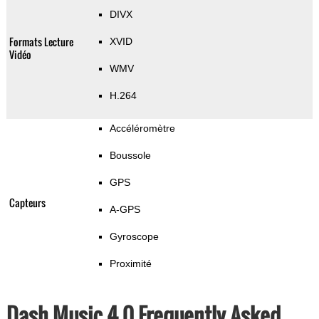
DIVX
Formats Lecture
XVID
Vidéo
WMV
H.264
Accéléromètre
Boussole
GPS
Capteurs
A-GPS
Gyroscope
Proximité
Dash Music 4.0 Frequently Asked