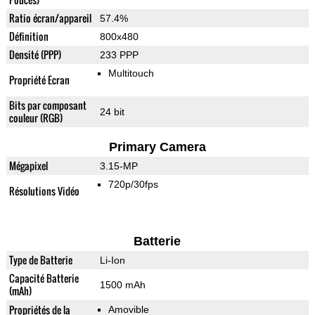
Ratio écran/appareil
57.4%
Définition
800x480
Densité (PPP)
233 PPP
Multitouch
Propriété Ecran
Bits par composant
24 bit
couleur (RGB)
Primary Camera
Mégapixel
3.15-MP
720p/30fps
Résolutions Vidéo
Batterie
Type de Batterie
Li-Ion
Capacité Batterie
1500 mAh
(mAh)
Propriétés de la
Amovible