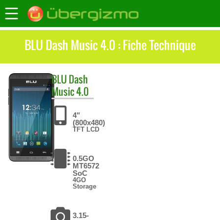
BLU Dash Music 4.0 : Fiche Technique
BLU
Dash
Music 4.0
4"
(800x480)
TFT LCD
0.5GO
MT6572
SoC
4GO
Storage
3.15-