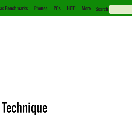
as Benchmarks
Phones
PCs
HOT!
More
Search
 Technique