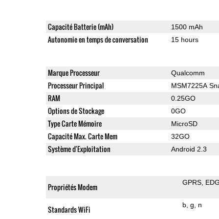
Capacité Batterie (mAh)
1500 mAh
Autonomie en temps de conversation
15 hours
Marque Processeur
Qualcomm
Processeur Principal
MSM7225A Sna
RAM
0.25GO
Options de Stockage
0GO
Type Carte Mémoire
MicroSD
Capacité Max. Carte Mem
32GO
Système d'Exploitation
Android 2.3
GPRS
ED
Propriétés Modem
b
g
n
Standards WiFi