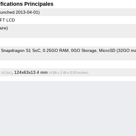
fications Principales
unched 2013-04-01)
TFT LCD
aire)
Snapdragon S1 SoC
0.25GO RAM
0GO Storage
MicroSD (32GO ma
g
, 124x63x13.4 mm
(4.2oz)
(4.88 x 2.48 x 0.53 inches)