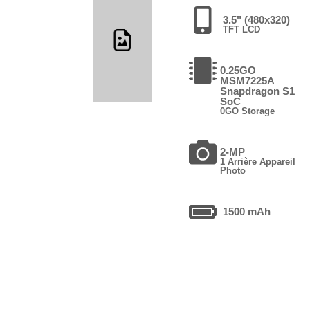
3.5" (480x320)
TFT LCD
0.25GO
MSM7225A
Snapdragon S1
SoC
0GO Storage
2-MP
1 Arrière Appareil
Photo
1500 mAh