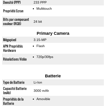
Densité (PPP)
233 PPP
Multitouch
Propriété Ecran
Bits par composant
24 bit
couleur (RGB)
Primary Camera
Mégapixel
3.15-MP
APN Propriétés
Flash
Hardware
720p/30fps
Résolutions Vidéo
Batterie
Type de Batterie
Li-Ion
Capacité Batterie
3000 mAh
(mAh)
Propriétés de la
Amovible
Batterie