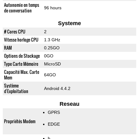
Autonomie en temps
96 hours
de conversation
Systeme
# Cores CPU
2
Vitesse horloge CPU
1.3 GHz
RAM
0.25GO
Options de Stockage
0GO
Type Carte Mémoire
MicroSD
Capacité Max. Carte
64GO
Mem
Système
Android 4.4.2
d'Exploitation
Reseau
GPRS
Propriétés Modem
EDGE
b