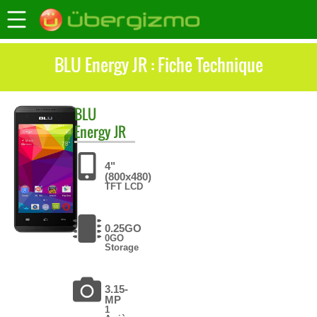
BLU Energy JR : Fiche Technique
BLU
Energy JR
4"
(800x480)
TFT LCD
0.25GO
0GO
Storage
3.15-
MP
1