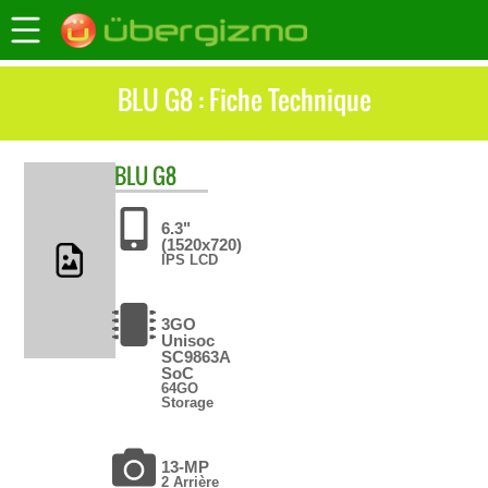
BLU G8 : Fiche Technique
BLU
G8
6.3"
(1520x720)
IPS LCD
3GO
Unisoc
SC9863A
SoC
64GO
Storage
13-MP
2 Arrière