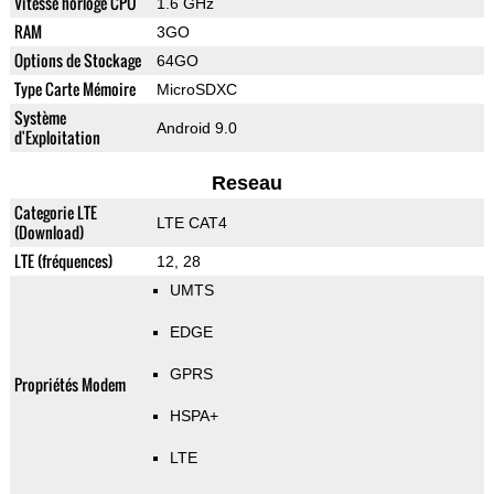
Vitesse horloge CPU
1.6 GHz
RAM
3GO
Options de Stockage
64GO
Type Carte Mémoire
MicroSDXC
Système
Android 9.0
d'Exploitation
Reseau
Categorie LTE
LTE CAT4
(Download)
LTE (fréquences)
12, 28
UMTS
EDGE
GPRS
Propriétés Modem
HSPA+
LTE