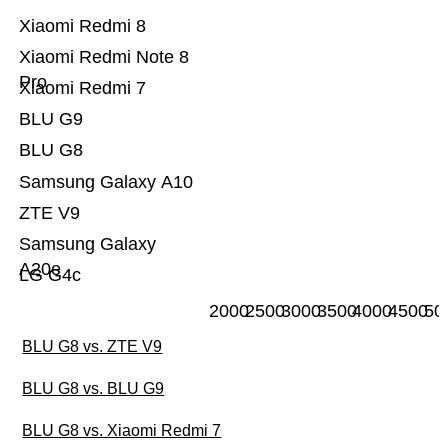
Xiaomi Redmi 8
Xiaomi Redmi Note 8
Pro
Xiaomi Redmi 7
BLU G9
BLU G8
Samsung Galaxy A10
ZTE V9
Samsung Galaxy
A20e
LG G4c
2000
2500
3000
3500
4000
4500
50
BLU G8 vs. ZTE V9
BLU G8 vs. BLU G9
BLU G8 vs. Xiaomi Redmi 7