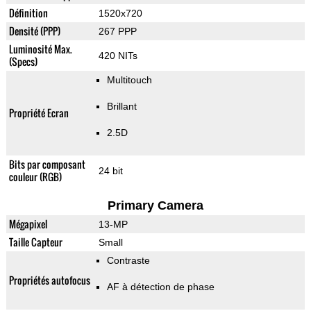
Définition
1520x720
Densité (PPP)
267 PPP
Luminosité Max.
420 NITs
(Specs)
Multitouch
Brillant
Propriété Ecran
2.5D
Bits par composant
24 bit
couleur (RGB)
Primary Camera
Mégapixel
13-MP
Taille Capteur
Small
Contraste
Propriétés autofocus
AF à détection de phase