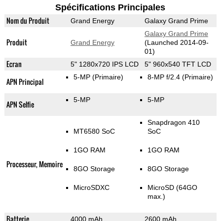
Spécifications Principales
Nom du Produit
Grand Energy
Galaxy Grand Prime
Galaxy Grand Prime
Produit
Grand Energy
(Launched 2014-09-
01)
Ecran
5" 1280x720 IPS LCD
5" 960x540 TFT LCD
5-MP
(Primaire)
8-MP f/2.4
(Primaire)
APN Principal
5-MP
5-MP
APN Selfie
Snapdragon 410
MT6580 SoC
SoC
1GO RAM
1GO RAM
Processeur, Memoire
8GO Storage
8GO Storage
MicroSDXC
MicroSD (64GO
max.)
Batterie
4000 mAh
2600 mAh