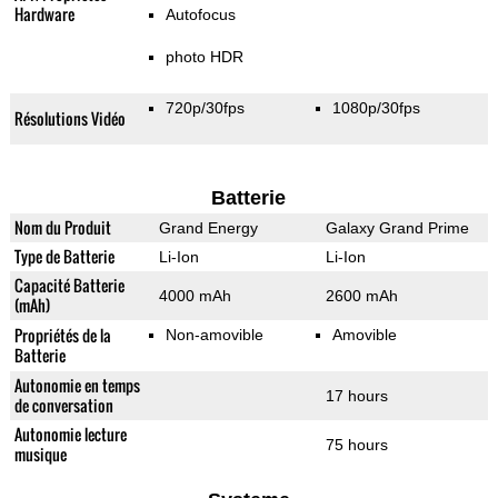
Hardware
Autofocus
photo HDR
720p/30fps
1080p/30fps
Résolutions Vidéo
Batterie
Nom du Produit
Grand Energy
Galaxy Grand Prime
Type de Batterie
Li-Ion
Li-Ion
Capacité Batterie
4000 mAh
2600 mAh
(mAh)
Propriétés de la
Non-amovible
Amovible
Batterie
Autonomie en temps
17 hours
de conversation
Autonomie lecture
75 hours
musique