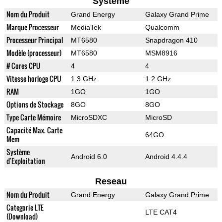
Systeme
Nom du Produit
Grand Energy
Galaxy Grand Prime
Marque Processeur
MediaTek
Qualcomm
Processeur Principal
MT6580
Snapdragon 410
Modèle (processeur)
MT6580
MSM8916
# Cores CPU
4
4
Vitesse horloge CPU
1.3 GHz
1.2 GHz
RAM
1GO
1GO
Options de Stockage
8GO
8GO
Type Carte Mémoire
MicroSDXC
MicroSD
Capacité Max. Carte
64GO
Mem
Système
Android 6.0
Android 4.4.4
d'Exploitation
Reseau
Nom du Produit
Grand Energy
Galaxy Grand Prime
Categorie LTE
LTE CAT4
(Download)