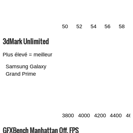
50
52
54
56
58
3dMark Unlimited
Plus élevé = meilleur
Samsung Galaxy
Grand Prime
3800
4000
4200
4400
46
GFXBench Manhattan Off. FPS