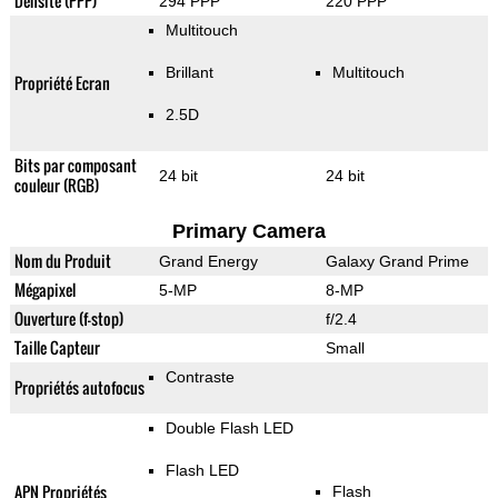
Densité (PPP)
294 PPP
220 PPP
Multitouch
Brillant
Multitouch
Propriété Ecran
2.5D
Bits par composant
24 bit
24 bit
couleur (RGB)
Primary Camera
Nom du Produit
Grand Energy
Galaxy Grand Prime
Mégapixel
5-MP
8-MP
Ouverture (f-stop)
f/2.4
Taille Capteur
Small
Contraste
Propriétés autofocus
Double Flash LED
Flash LED
APN Propriétés
Flash