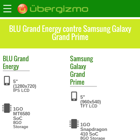
BLU Grand Energy contre Samsung Galaxy
Grand Prime
BLU
Grand
Samsung
Energy
Galaxy
Grand
Prime
5"
(1280x720)
IPS LCD
5"
(960x540)
TFT LCD
1GO
MT6580
SoC
8GO
1GO
Storage
Snapdragon
410 SoC
8GO Storage