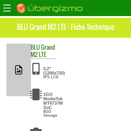
BLU Grand M2 LTE : Fiche Technique
BLU
Grand
M2 LTE
5.2"
(1280x720)
IPS LCD
1GO
MediaTek
MT6737M
SoC
8GO
Storage