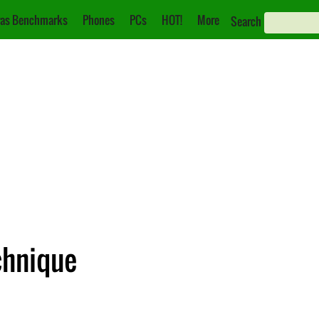
as Benchmarks
Phones
PCs
HOT!
More
Search
chnique