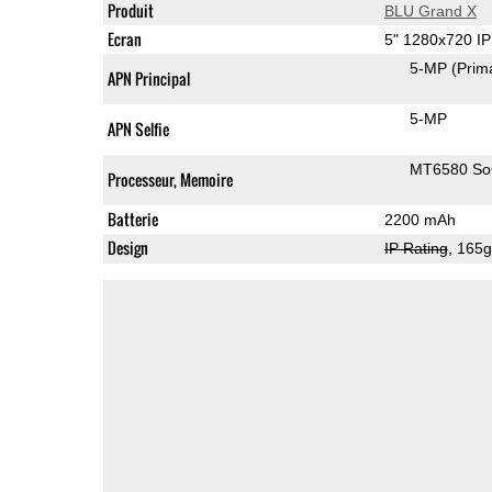
Produit
BLU Grand X
Ecran
5" 1280x720 I
5-MP
(Prim
APN Principal
5-MP
APN Selfie
MT6580 S
Processeur, Memoire
Batterie
2200 mAh
Design
IP Rating
, 165