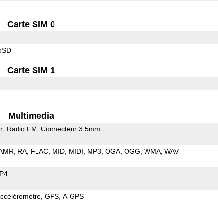
Carte SIM 0
roSD
Carte SIM 1
Multimedia
r
Radio FM
Connecteur 3.5mm
AMR
RA
FLAC
MID
MIDI
MP3
OGA
OGG
WMA
WAV
P4
ccéléromètre
GPS
A-GPS