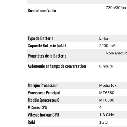
720p/30fps
Résolutions Vidéo
Type de Batterie
Li-Ion
Capacité Batterie (mAh)
2200 mAh
Non-amovib
Propriétés de la Batterie
Autonomie en temps de conversation
8 hours
Marque Processeur
MediaTek
Processeur Principal
MT6580
Modèle (processeur)
MT6580
# Cores CPU
4
Vitesse horloge CPU
1.3 GHz
RAM
1GO