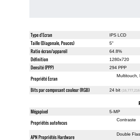
Type d'Ecran
IPS LCD
Taille (Diagonale, Pouces)
5"
Ratio écran/appareil
64.8%
Définition
1280x720
Densité (PPP)
294 PPP
Multitouch
Propriété Ecran
Bits par composant couleur (RGB)
24 bit
(16,777,216
Mégapixel
5-MP
Contraste
Propriétés autofocus
Double Fla
APN Propriétés Hardware