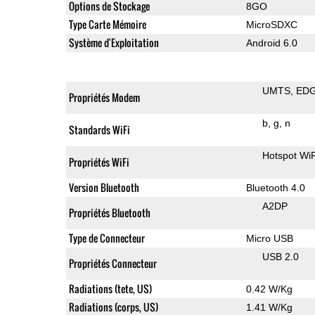
Options de Stockage
8GO
Type Carte Mémoire
MicroSDXC
Système d'Exploitation
Android 6.0
UMTS
ED
Propriétés Modem
b
g
n
Standards WiFi
Hotspot WiF
Propriétés WiFi
Version Bluetooth
Bluetooth 4.0
A2DP
Propriétés Bluetooth
Type de Connecteur
Micro USB
USB 2.0
Propriétés Connecteur
Radiations (tete, US)
0.42 W/Kg
Radiations (corps, US)
1.41 W/Kg