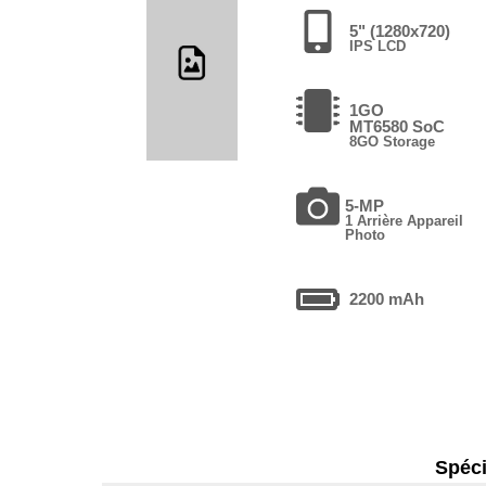
5" (1280x720)
IPS LCD
1GO
MT6580 SoC
8GO Storage
5-MP
1 Arrière Appareil
Photo
2200 mAh
Spéci