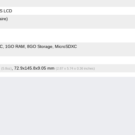
PS LCD
aire)
oC
1GO RAM
8GO Storage
MicroSDXC
g
, 72.9x145.8x9.05 mm
(5.8oz)
(2.87 x 5.74 x 0.36 inches)