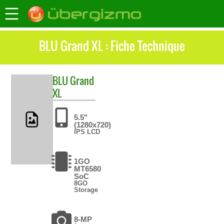
BLU Grand XL : Fiche Technique
BLU
Grand
XL
5.5"
(1280x720)
IPS LCD
1GO
MT6580
SoC
8GO
Storage
8-MP