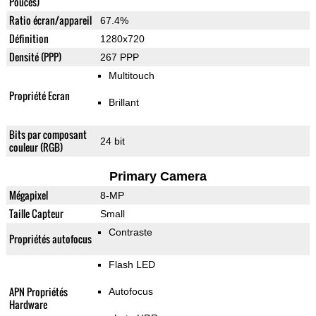
Pouces)
Ratio écran/appareil
67.4%
Définition
1280x720
Densité (PPP)
267 PPP
Multitouch
Propriété Ecran
Brillant
Bits par composant
24 bit
couleur (RGB)
Primary Camera
Mégapixel
8-MP
Taille Capteur
Small
Contraste
Propriétés autofocus
Flash LED
APN Propriétés
Autofocus
Hardware