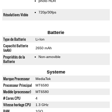
photo HDR
720p/30fps
Résolutions Vidéo
Batterie
Type de Batterie
Li-Ion
Capacité Batterie
2650 mAh
(mAh)
Propriétés de la
Non-amovible
Batterie
Systeme
Marque Processeur
MediaTek
Processeur Principal
MT6580
Modèle (processeur)
MT6580
# Cores CPU
4
Vitesse horloge CPU
1.3 GHz
RAM
1GO