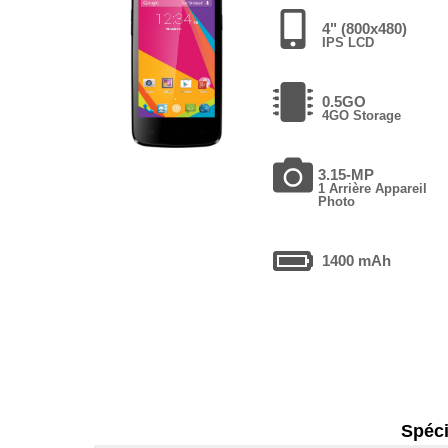
4" (800x480)
IPS LCD
0.5GO
4GO Storage
3.15-MP
1 Arrière Appareil
Photo
1400 mAh
Spéci