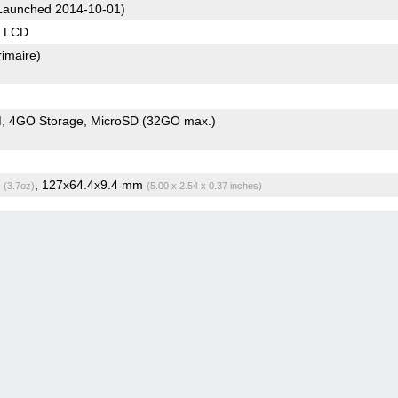
Launched 2014-10-01)
S LCD
rimaire)
M
4GO Storage
MicroSD (32GO max.)
g
, 127x64.4x9.4 mm
(3.7oz)
(5.00 x 2.54 x 0.37 inches)