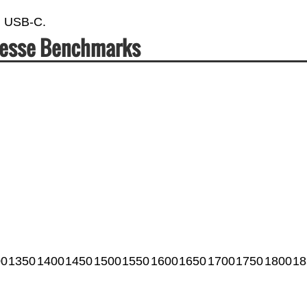
en USB-C.
itesse Benchmarks
00
1350
1400
1450
1500
1550
1600
1650
1700
1750
1800
18