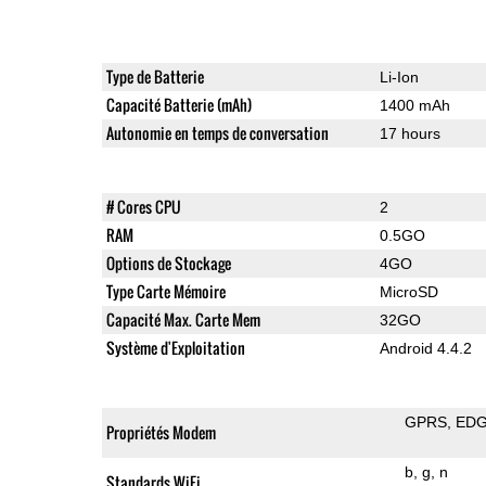
Type de Batterie
Li-Ion
Capacité Batterie (mAh)
1400 mAh
Autonomie en temps de conversation
17 hours
# Cores CPU
2
RAM
0.5GO
Options de Stockage
4GO
Type Carte Mémoire
MicroSD
Capacité Max. Carte Mem
32GO
Système d'Exploitation
Android 4.4.2
GPRS
ED
Propriétés Modem
b
g
n
Standards WiFi