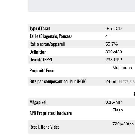
Type d'Ecran
IPS LCD
Taille (Diagonale, Pouces)
4"
Ratio écran/appareil
55.7%
Définition
800x480
Densité (PPP)
233 PPP
Multitouch
Propriété Ecran
Bits par composant couleur (RGB)
24 bit
(16,777,216
Mégapixel
3.15-MP
Flash
APN Propriétés Hardware
720p/30fps
Résolutions Vidéo