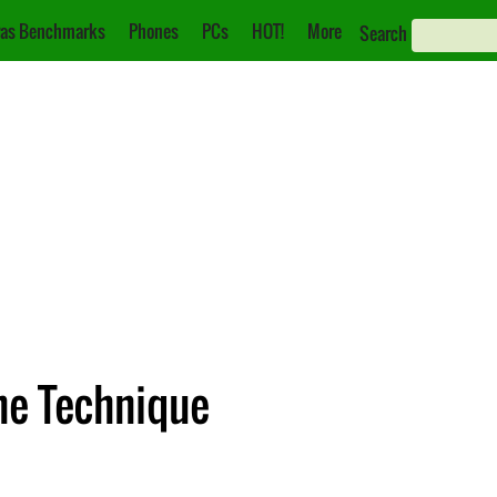
as Benchmarks
Phones
PCs
HOT!
More
Search
che Technique