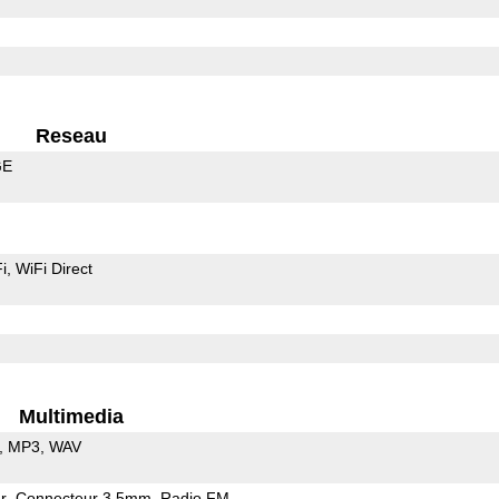
Reseau
GE
i
WiFi Direct
Multimedia
MP3
WAV
r
Connecteur 3.5mm
Radio FM