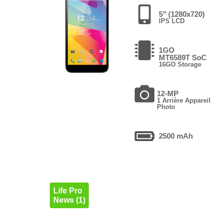
5" (1280x720)
IPS LCD
1GO
MT6589T SoC
16GO Storage
12-MP
1 Arrière Appareil
Photo
2500 mAh
Life Pro
News (1)