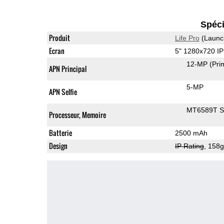
Spéci
Produit
Life Pro
(Launc
Ecran
5" 1280x720 I
12-MP
(Pri
APN Principal
5-MP
APN Selfie
MT6589T 
Processeur, Memoire
Batterie
2500 mAh
Design
IP Rating
, 158