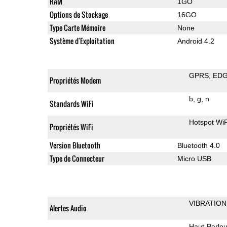
RAM
1GO
Options de Stockage
16GO
Type Carte Mémoire
None
Système d'Exploitation
Android 4.2
GPRS
ED
Propriétés Modem
b
g
n
Standards WiFi
Hotspot WiF
Propriétés WiFi
Version Bluetooth
Bluetooth 4.0
Type de Connecteur
Micro USB
VIBRATION
Alertes Audio
Haut-Parleu