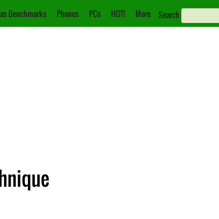
as Benchmarks
Phones
PCs
HOT!
More
Search
chnique