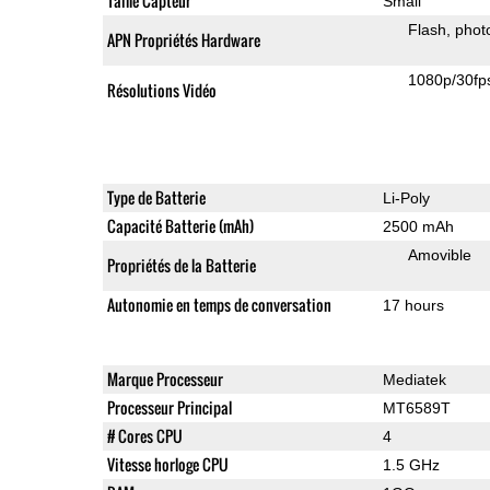
Taille Capteur
Small
Flash
phot
APN Propriétés Hardware
1080p/30fp
Résolutions Vidéo
Type de Batterie
Li-Poly
Capacité Batterie (mAh)
2500 mAh
Amovible
Propriétés de la Batterie
Autonomie en temps de conversation
17 hours
Marque Processeur
Mediatek
Processeur Principal
MT6589T
# Cores CPU
4
Vitesse horloge CPU
1.5 GHz