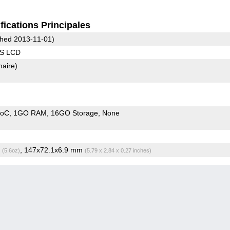
fications Principales
hed 2013-11-01)
PS LCD
maire)
SoC
1GO RAM
16GO Storage
None
g
, 147x72.1x6.9 mm
(5.6oz)
(5.79 x 2.84 x 0.27 inches)