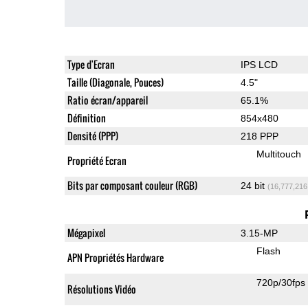
Type d'Ecran
IPS LCD
Taille (Diagonale, Pouces)
4.5"
Ratio écran/appareil
65.1%
Définition
854x480
Densité (PPP)
218 PPP
Multitouch
Propriété Ecran
Bits par composant couleur (RGB)
24 bit
(16,777,216
Mégapixel
3.15-MP
Flash
APN Propriétés Hardware
720p/30fps
Résolutions Vidéo