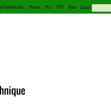
as Benchmarks
Phones
PCs
HOT!
More
Search
chnique