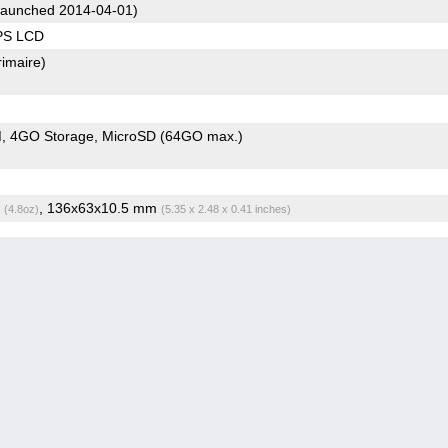
aunched 2014-04-01)
IPS LCD
rimaire)
M
4GO Storage
MicroSD (64GO max.)
g
, 136x63x10.5 mm
(4.8oz)
(5.35 x 2.48 x 0.41 inches)