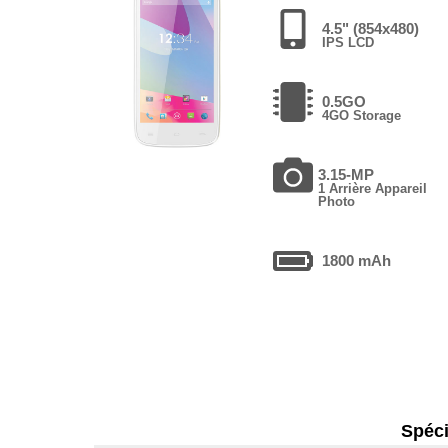
4.5" (854x480)
IPS LCD
0.5GO
4GO Storage
3.15-MP
1 Arrière Appareil
Photo
1800 mAh
Spéci