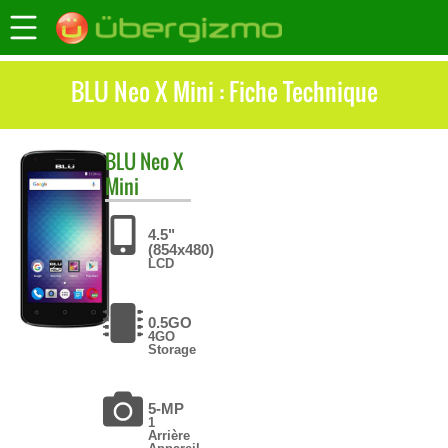
BLU Neo X Mini : Fiche Technique
BLU
Neo X
Mini
4.5"
(854x480)
LCD
0.5GO
4GO
Storage
5-MP
1
Arrière