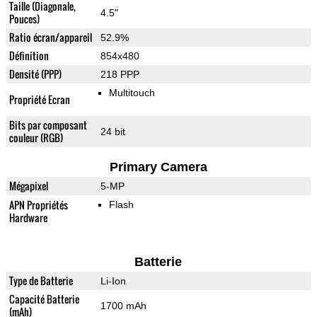
Taille (Diagonale,
4.5"
Pouces)
Ratio écran/appareil
52.9%
Définition
854x480
Densité (PPP)
218 PPP
Multitouch
Propriété Ecran
Bits par composant
24 bit
couleur (RGB)
Primary Camera
Mégapixel
5-MP
APN Propriétés
Flash
Hardware
Batterie
Type de Batterie
Li-Ion
Capacité Batterie
1700 mAh
(mAh)