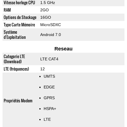
Vitesse horloge CPU
1.5 GHz
RAM
2GO
Options de Stockage
16GO
Type Carte Mémoire
MicroSDXC
Système
Android 7.0
d'Exploitation
Reseau
Categorie LTE
LTE CAT4
(Download)
LTE (fréquences)
12
UMTS
EDGE
GPRS
Propriétés Modem
HSPA+
LTE