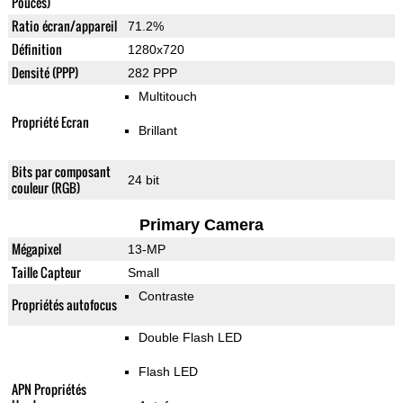
Pouces)
Ratio écran/appareil
71.2%
Définition
1280x720
Densité (PPP)
282 PPP
Multitouch
Propriété Ecran
Brillant
Bits par composant
24 bit
couleur (RGB)
Primary Camera
Mégapixel
13-MP
Taille Capteur
Small
Contraste
Propriétés autofocus
Double Flash LED
Flash LED
APN Propriétés