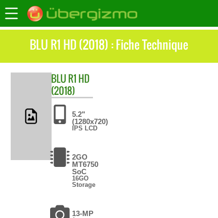
BLU R1 HD (2018) : Fiche Technique
BLU
R1 HD
(2018)
5.2"
(1280x720)
IPS LCD
2GO
MT6750
SoC
16GO
Storage
13-MP