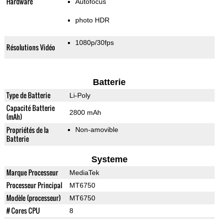
Hardware
Autofocus
photo HDR
1080p/30fps
Résolutions Vidéo
Batterie
Type de Batterie
Li-Poly
Capacité Batterie
2800 mAh
(mAh)
Propriétés de la
Non-amovible
Batterie
Systeme
Marque Processeur
MediaTek
Processeur Principal
MT6750
Modèle (processeur)
MT6750
# Cores CPU
8