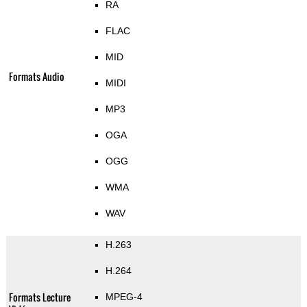
RA
FLAC
MID
Formats Audio
MIDI
MP3
OGA
OGG
WMA
WAV
H.263
H.264
Formats Lecture
MPEG-4