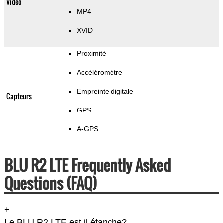
Vidéo
MP4
XVID
Proximité
Accéléromètre
Empreinte digitale
Capteurs
GPS
A-GPS
BLU R2 LTE Frequently Asked
Questions (FAQ)
+
Le BLU R2 LTE est il étanche?