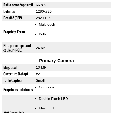
Ratio écran/appareil
66.8%
Définition
1280x720
Densité (PPP)
282 PPP
Multitouch
Propriété Ecran
Brillant
Bits par composant
24 bit
couleur (RGB)
Primary Camera
Mégapixel
13-MP
Ouverture (f-stop)
f/2
Taille Capteur
Small
Contraste
Propriétés autofocus
Double Flash LED
Flash LED