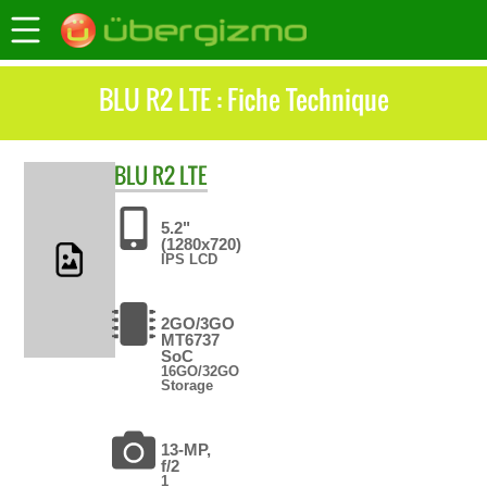
BLU R2 LTE : Fiche Technique
BLU
R2 LTE
5.2"
(1280x720)
IPS LCD
2GO/3GO
MT6737
SoC
16GO/32GO
Storage
13-MP,
f/2
1