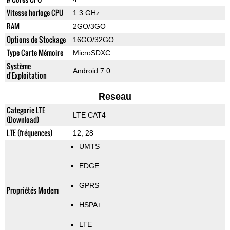
Vitesse horloge CPU
1.3 GHz
RAM
2GO/3GO
Options de Stockage
16GO/32GO
Type Carte Mémoire
MicroSDXC
Système
Android 7.0
d'Exploitation
Reseau
Categorie LTE
LTE CAT4
(Download)
LTE (fréquences)
12, 28
UMTS
EDGE
GPRS
Propriétés Modem
HSPA+
LTE