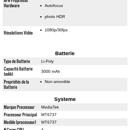
APN Propriétés
Hardware
Autofocus
photo HDR
1080p/30fps
Résolutions Vidéo
Batterie
Type de Batterie
Li-Poly
Capacité Batterie
3000 mAh
(mAh)
Propriétés de la
Non-amovible
Batterie
Systeme
Marque Processeur
MediaTek
Processeur Principal
MT6737
Modèle (processeur)
MT6737
# Cores CPU
4