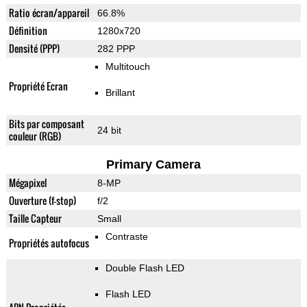
Ratio écran/appareil
66.8%
Définition
1280x720
Densité (PPP)
282 PPP
Multitouch
Propriété Ecran
Brillant
Bits par composant
24 bit
couleur (RGB)
Primary Camera
Mégapixel
8-MP
Ouverture (f-stop)
f/2
Taille Capteur
Small
Contraste
Propriétés autofocus
Double Flash LED
Flash LED