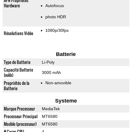
APN Propriétés
Hardware
Autofocus
photo HDR
1080p/30fps
Résolutions Vidéo
Batterie
Type de Batterie
Li-Poly
Capacité Batterie
3000 mAh
(mAh)
Propriétés de la
Non-amovible
Batterie
Systeme
Marque Processeur
MediaTek
Processeur Principal
MT6580
Modèle (processeur)
MT6580
# Cores CPU
4