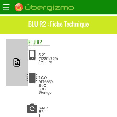
BLU R2 : Fiche Technique
BLU
R2
5.2"
(1280x720)
IPS LCD
1GO
MT6580
SoC
8GO
Storage
8-MP,
f/2
1