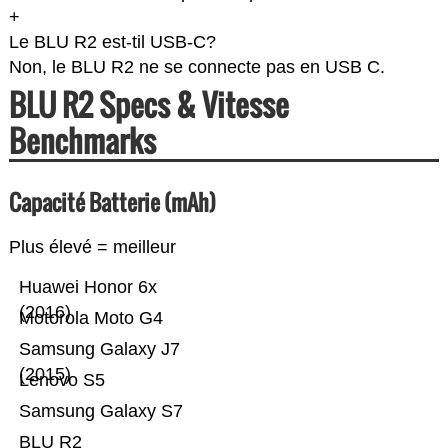
+
Le BLU R2 est-til USB-C?
Non, le BLU R2 ne se connecte pas en USB C.
BLU R2 Specs & Vitesse
Benchmarks
Capacité Batterie (mAh)
Plus élevé = meilleur
Huawei Honor 6x
(2016)
Motorola Moto G4
Samsung Galaxy J7
(2015)
Lenovo S5
Samsung Galaxy S7
BLU R2