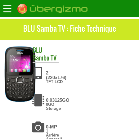
BLU Samba TV : Fiche Technique
BLU
Samba TV
2"
(220x176)
TFT LCD
0.03125GO
0GO
Storage
0-MP
1
Arrière