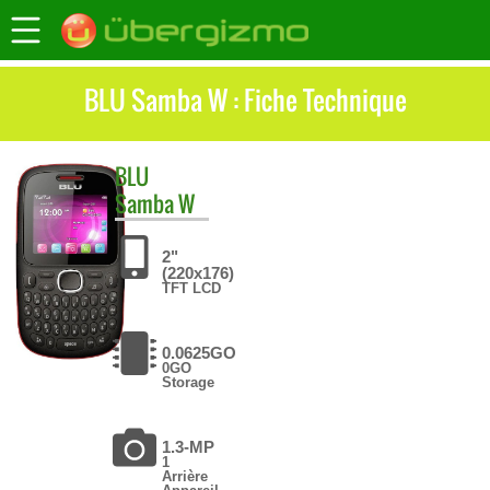
BLU Samba W : Fiche Technique
BLU
Samba W
2"
(220x176)
TFT LCD
0.0625GO
0GO
Storage
1.3-MP
1
Arrière