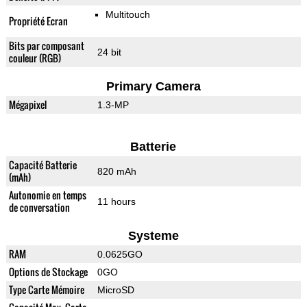
Multitouch
Propriété Ecran
Bits par composant
24 bit
couleur (RGB)
Primary Camera
Mégapixel
1.3-MP
Batterie
Capacité Batterie
820 mAh
(mAh)
Autonomie en temps
11 hours
de conversation
Systeme
RAM
0.0625GO
Options de Stockage
0GO
Type Carte Mémoire
MicroSD