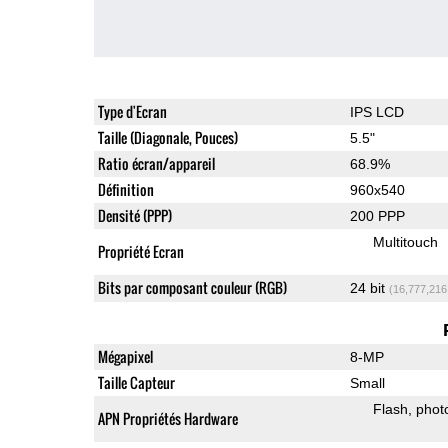
Type d'Ecran
IPS LCD
Taille (Diagonale, Pouces)
5.5"
Ratio écran/appareil
68.9%
Définition
960x540
Densité (PPP)
200 PPP
Multitouch
Propriété Ecran
Bits par composant couleur (RGB)
24 bit
(16,777,216
Mégapixel
8-MP
Taille Capteur
Small
Flash
phot
APN Propriétés Hardware