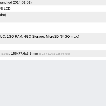
aunched 2014-01-01)
IPS LCD
aire)
SoC
1GO RAM
4GO Storage
MicroSD (64GO max.)
g
, 156x77.6x8.9 mm
(5.9oz)
(6.14 x 3.06 x 0.35 inches)