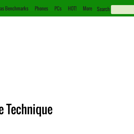
as Benchmarks
Phones
PCs
HOT!
More
Search
he Technique