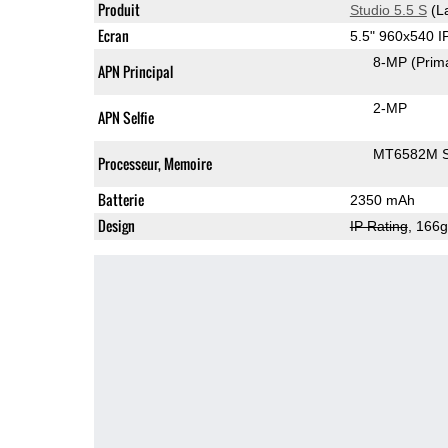
Produit
Studio 5.5 S
(L
Ecran
5.5" 960x540 
8-MP
(Prim
APN Principal
2-MP
APN Selfie
MT6582M 
Processeur, Memoire
Batterie
2350 mAh
Design
IP Rating
, 166