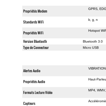
GPRS
ED
Propriétés Modem
b
g
n
Standards WiFi
Hotspot WiF
Propriétés WiFi
Version Bluetooth
Bluetooth 3.0
Type de Connecteur
Micro USB
VIBRATION
Alertes Audio
Haut-Parleu
Propriétés Audio
MP4
WMV
Formats Lecture Vidéo
Accéléromè
Capteurs