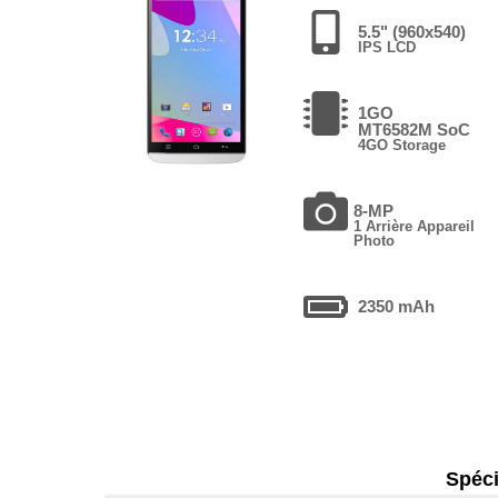
5.5" (960x540)
IPS LCD
1GO
MT6582M SoC
4GO Storage
8-MP
1 Arrière Appareil
Photo
2350 mAh
Spéci