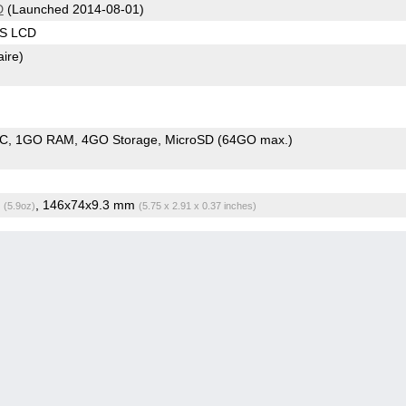
D
(Launched 2014-08-01)
PS LCD
aire)
oC
1GO RAM
4GO Storage
MicroSD (64GO max.)
g
, 146x74x9.3 mm
(5.9oz)
(5.75 x 2.91 x 0.37 inches)