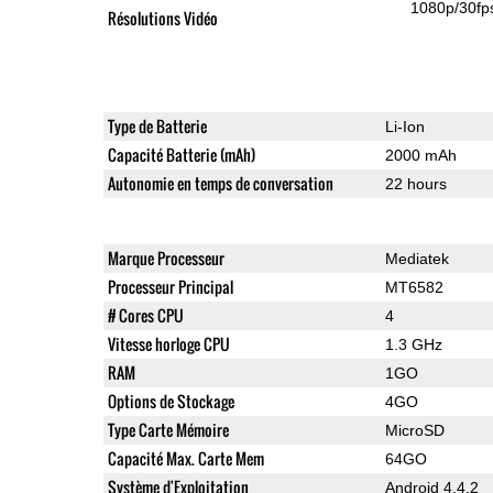
1080p/30fp
Résolutions Vidéo
Type de Batterie
Li-Ion
Capacité Batterie (mAh)
2000 mAh
Autonomie en temps de conversation
22 hours
Marque Processeur
Mediatek
Processeur Principal
MT6582
# Cores CPU
4
Vitesse horloge CPU
1.3 GHz
RAM
1GO
Options de Stockage
4GO
Type Carte Mémoire
MicroSD
Capacité Max. Carte Mem
64GO
Système d'Exploitation
Android 4.4.2