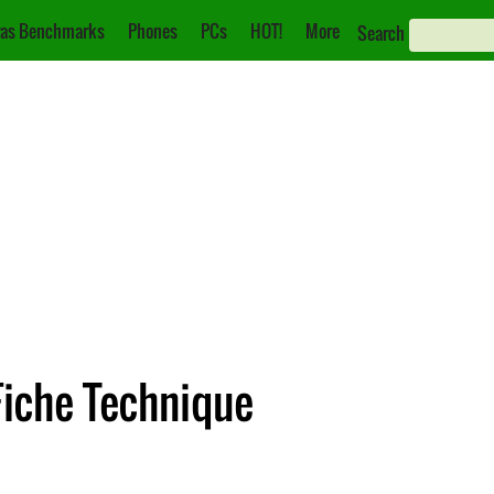
as Benchmarks
Phones
PCs
HOT!
More
Search
Fiche Technique