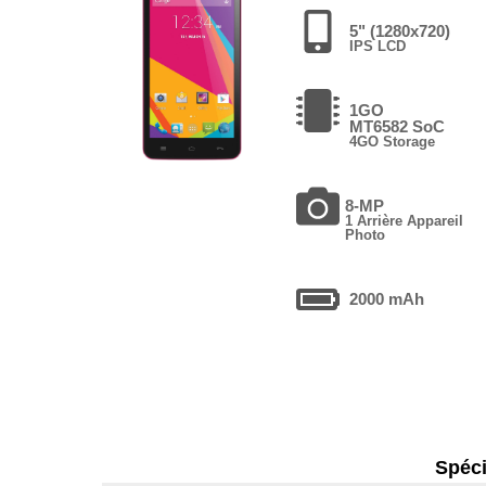
5" (1280x720)
IPS LCD
1GO
MT6582 SoC
4GO Storage
8-MP
1 Arrière Appareil
Photo
2000 mAh
Spéci