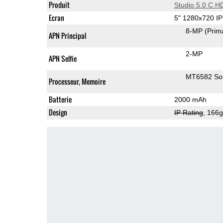
Produit
Studio 5.0 C H
Ecran
5" 1280x720 I
8-MP
(Prim
APN Principal
2-MP
APN Selfie
MT6582 S
Processeur, Memoire
Batterie
2000 mAh
Design
IP Rating
, 166