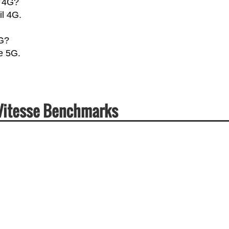
a 4G?
il 4G.
5G?
e 5G.
 Vitesse Benchmarks