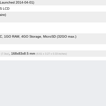
Launched 2014-04-01)
PS LCD
aire)
oC
1GO RAM
4GO Storage
MicroSD (32GO max.)
g
, 168x83x8.5 mm
(7.3oz)
(6.61 x 3.27 x 0.33 inches)