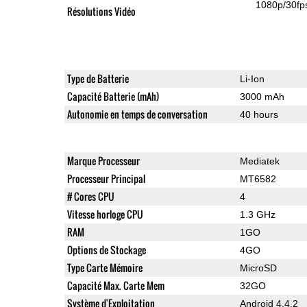
1080p/30fp
Résolutions Vidéo
Type de Batterie
Li-Ion
Capacité Batterie (mAh)
3000 mAh
Autonomie en temps de conversation
40 hours
Marque Processeur
Mediatek
Processeur Principal
MT6582
# Cores CPU
4
Vitesse horloge CPU
1.3 GHz
RAM
1GO
Options de Stockage
4GO
Type Carte Mémoire
MicroSD
Capacité Max. Carte Mem
32GO
Système d'Exploitation
Android 4.4.2