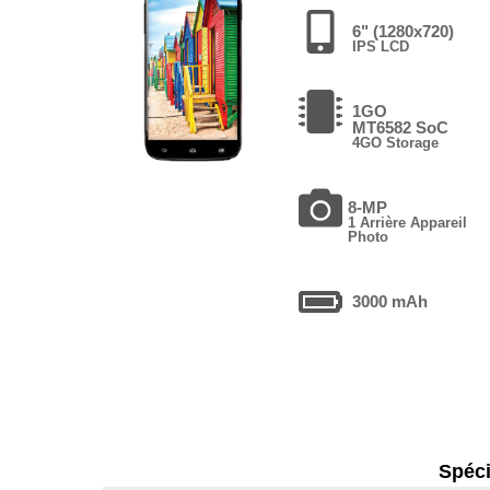
6" (1280x720)
IPS LCD
1GO
MT6582 SoC
4GO Storage
8-MP
1 Arrière Appareil
Photo
3000 mAh
Spéci