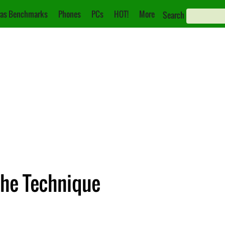
as Benchmarks
Phones
PCs
HOT!
More
Search
che Technique