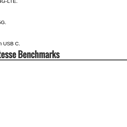
 4G-LTE.
5G.
en USB C.
itesse Benchmarks