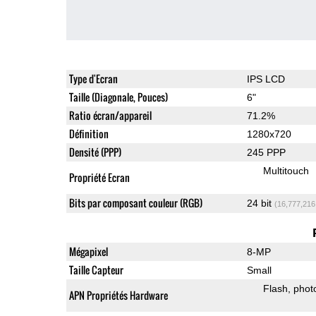
Type d'Ecran
IPS LCD
Taille (Diagonale, Pouces)
6"
Ratio écran/appareil
71.2%
Définition
1280x720
Densité (PPP)
245 PPP
Multitouch
Propriété Ecran
Bits par composant couleur (RGB)
24 bit
(16,777,216
Mégapixel
8-MP
Taille Capteur
Small
Flash
phot
APN Propriétés Hardware