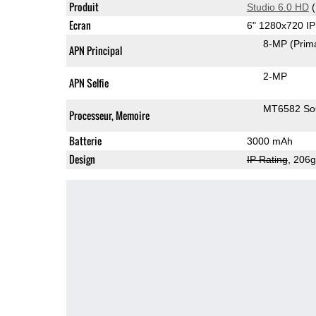
Produit
Studio 6.0 HD
(
Ecran
6" 1280x720 I
8-MP
(Prim
APN Principal
2-MP
APN Selfie
MT6582 S
Processeur, Memoire
Batterie
3000 mAh
Design
IP Rating
, 206