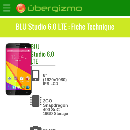
BLU Studio 6.0 LTE : Fiche Technique
BLU
Studio 6.0
LTE
6"
(1920x1080)
IPS LCD
2GO
Snapdragon
400 SoC
16GO Storage