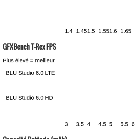
1.4
1.45
1.5
1.55
1.6
1.65
GFXBench T-Rex FPS
Plus élevé = meilleur
BLU Studio 6.0 LTE
BLU Studio 6.0 HD
3
3.5
4
4.5
5
5.5
6