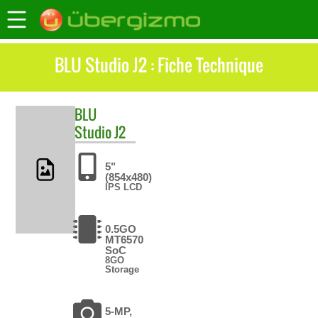
BLU Studio J2 : Fiche Technique
BLU
Studio J2
5"
(854x480)
IPS LCD
0.5GO
MT6570
SoC
8GO
Storage
5-MP,