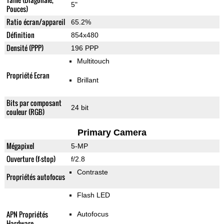
5"
Pouces)
Ratio écran/appareil
65.2%
Définition
854x480
Densité (PPP)
196 PPP
Multitouch
Propriété Ecran
Brillant
Bits par composant
24 bit
couleur (RGB)
Primary Camera
Mégapixel
5-MP
Ouverture (f-stop)
f/2.8
Contraste
Propriétés autofocus
Flash LED
APN Propriétés
Autofocus
Hardware