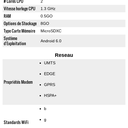
# Cores CPU
2
Vitesse horloge CPU
1.3 GHz
RAM
0.5GO
Options de Stockage
8GO
Type Carte Mémoire
MicroSDXC
Système
Android 6.0
d'Exploitation
Reseau
UMTS
EDGE
Propriétés Modem
GPRS
HSPA+
b
g
Standards WiFi