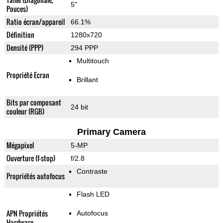
5"
Pouces)
Ratio écran/appareil
66.1%
Définition
1280x720
Densité (PPP)
294 PPP
Multitouch
Propriété Ecran
Brillant
Bits par composant
24 bit
couleur (RGB)
Primary Camera
Mégapixel
5-MP
Ouverture (f-stop)
f/2.8
Contraste
Propriétés autofocus
Flash LED
APN Propriétés
Autofocus
Hardware