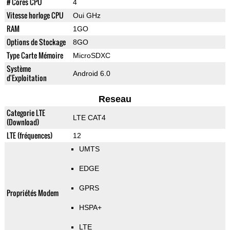
# Cores CPU
4
Vitesse horloge CPU
Oui GHz
RAM
1GO
Options de Stockage
8GO
Type Carte Mémoire
MicroSDXC
Système
Android 6.0
d'Exploitation
Reseau
Categorie LTE
LTE CAT4
(Download)
LTE (fréquences)
12
UMTS
EDGE
GPRS
Propriétés Modem
HSPA+
LTE