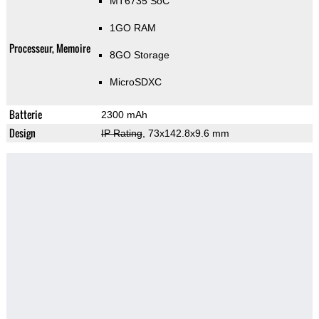
MT6735 SoC
1GO RAM
Processeur, Memoire
8GO Storage
MicroSDXC
Batterie
2300 mAh
Design
IP Rating
, 73x142.8x9.6 mm