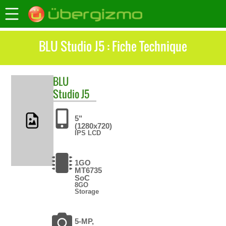
BLU Studio J5 : Fiche Technique
BLU
Studio J5
5"
(1280x720)
IPS LCD
1GO
MT6735
SoC
8GO
Storage
5-MP,