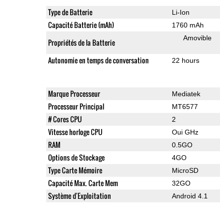
Type de Batterie
Li-Ion
Capacité Batterie (mAh)
1760 mAh
Amovible
Propriétés de la Batterie
Autonomie en temps de conversation
22 hours
Marque Processeur
Mediatek
Processeur Principal
MT6577
# Cores CPU
2
Vitesse horloge CPU
Oui GHz
RAM
0.5GO
Options de Stockage
4GO
Type Carte Mémoire
MicroSD
Capacité Max. Carte Mem
32GO
Système d'Exploitation
Android 4.1