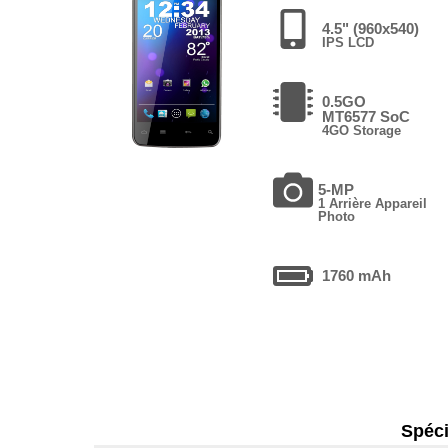
4.5" (960x540)
IPS LCD
0.5GO
MT6577 SoC
4GO Storage
5-MP
1 Arrière Appareil
Photo
1760 mAh
Spéci