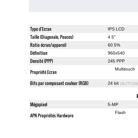
Type d'Ecran
IPS LCD
Taille (Diagonale, Pouces)
4.5"
Ratio écran/appareil
60.5%
Définition
960x540
Densité (PPP)
245 PPP
Multitouch
Propriété Ecran
Bits par composant couleur (RGB)
24 bit
(16,777,216
Mégapixel
5-MP
Flash
APN Propriétés Hardware