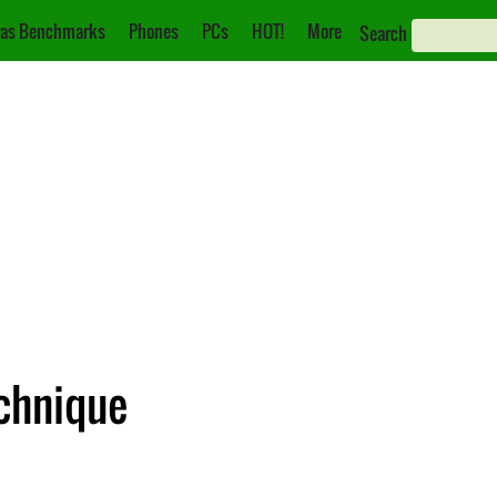
as Benchmarks
Phones
PCs
HOT!
More
Search
echnique