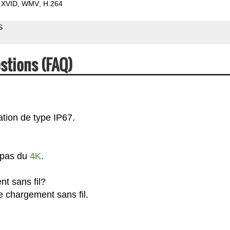
XVID
WMV
H.264
S
stions (FAQ)
ation de type IP67.
t pas du
4K
.
nt sans fil?
e chargement sans fil.