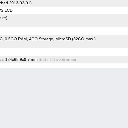
ched 2013-02-01)
IPS LCD
aire)
oC
0.5GO RAM
4GO Storage
MicroSD (32GO max.)
, 134x68.9x9.7 mm
z)
(5.28 x 2.71 x 0.38 inches)