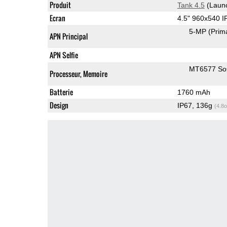
Produit
Tank 4.5
(Laun
Ecran
4.5" 960x540 
5-MP
(Prim
APN Principal
APN Selfie
MT6577 S
Processeur, Memoire
Batterie
1760 mAh
Design
IP67, 136g
(4.8o