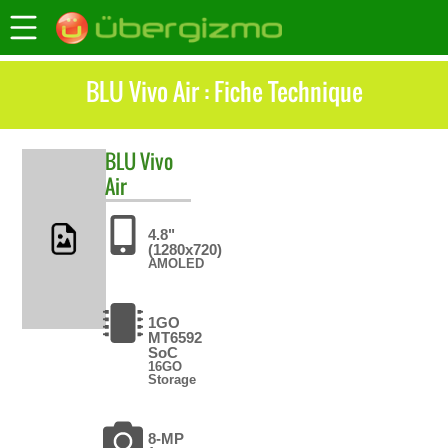
BLU Vivo Air : Fiche Technique
BLU
Vivo
Air
4.8"
(1280x720)
AMOLED
1GO
MT6592
SoC
16GO
Storage
8-MP