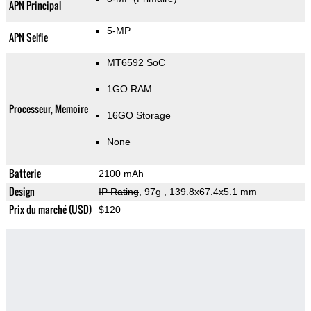
APN Principal
5-MP
APN Selfie
MT6592 SoC
1GO RAM
Processeur, Memoire
16GO Storage
None
Batterie
2100 mAh
Design
IP Rating
, 97g
, 139.8x67.4x5.1 mm
Prix du marché (USD)
$120