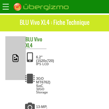
BLU Vivo XL4 : Fiche Technique
BLU
Vivo
XL4
6.2"
(1520x720)
IPS LCD
3GO
MT6762)
SoC
32GO
Storage
13-MP,