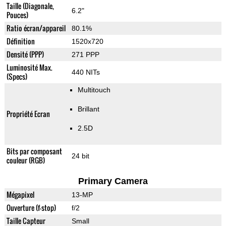
Taille (Diagonale,
6.2"
Pouces)
Ratio écran/appareil
80.1%
Définition
1520x720
Densité (PPP)
271 PPP
Luminosité Max.
440 NITs
(Specs)
Multitouch
Brillant
Propriété Ecran
2.5D
Bits par composant
24 bit
couleur (RGB)
Primary Camera
Mégapixel
13-MP
Ouverture (f-stop)
f/2
Taille Capteur
Small