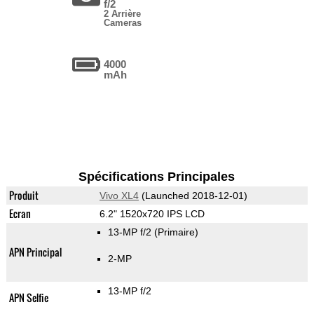
f/2
2 Arrière
Cameras
4000
mAh
Spécifications Principales
Produit
Vivo XL4
(Launched 2018-12-01)
Ecran
6.2" 1520x720 IPS LCD
13-MP f/2
(Primaire)
APN Principal
2-MP
13-MP f/2
APN Selfie