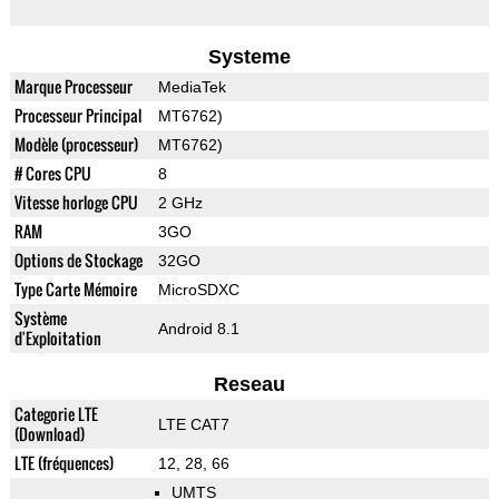
Systeme
Marque Processeur
MediaTek
Processeur Principal
MT6762)
Modèle (processeur)
MT6762)
# Cores CPU
8
Vitesse horloge CPU
2 GHz
RAM
3GO
Options de Stockage
32GO
Type Carte Mémoire
MicroSDXC
Système
Android 8.1
d'Exploitation
Reseau
Categorie LTE
LTE CAT7
(Download)
LTE (fréquences)
12, 28, 66
UMTS