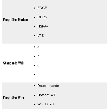
EDGE
GPRS
Propriétés Modem
HSPA+
LTE
a
b
Standards WiFi
g
n
Double bande
Hotspot WiFi
Propriétés WiFi
WiFi Direct