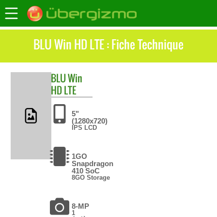
BLU Win HD LTE : Fiche Technique
BLU
Win
HD LTE
5"
(1280x720)
IPS LCD
1GO
Snapdragon
410 SoC
8GO Storage
8-MP
1