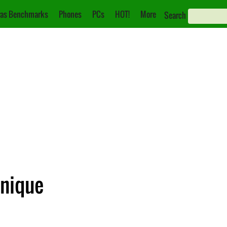
as Benchmarks
Phones
PCs
HOT!
More
Search
hnique