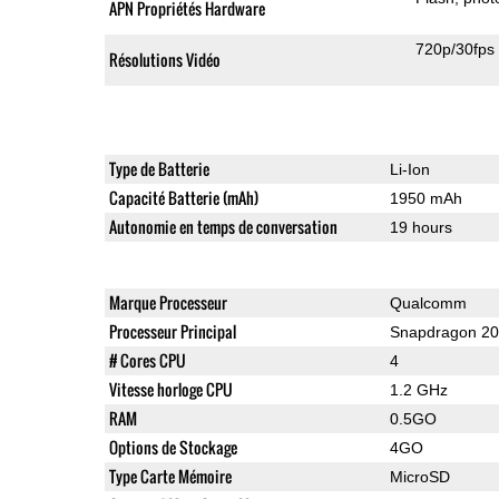
APN Propriétés Hardware
720p/30fps
Résolutions Vidéo
Type de Batterie
Li-Ion
Capacité Batterie (mAh)
1950 mAh
Autonomie en temps de conversation
19 hours
Marque Processeur
Qualcomm
Processeur Principal
Snapdragon 2
# Cores CPU
4
Vitesse horloge CPU
1.2 GHz
RAM
0.5GO
Options de Stockage
4GO
Type Carte Mémoire
MicroSD