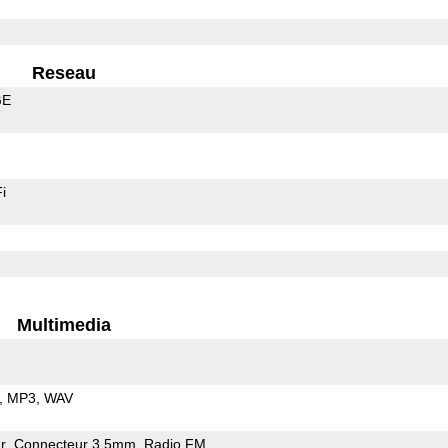
Reseau
GE
i
Multimedia
MP3
WAV
r
Connecteur 3.5mm
Radio FM