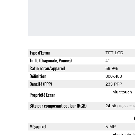
Type d'Ecran
TFT LCD
Taille (Diagonale, Pouces)
4"
Ratio écran/appareil
56.9%
Définition
800x480
Densité (PPP)
233 PPP
Multitouch
Propriété Ecran
Bits par composant couleur (RGB)
24 bit
(16,777,216
Mégapixel
5-MP
Flash
phot