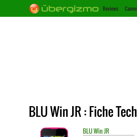
Reviews
Camer
BLU Win JR : Fiche Tec
BLU
Win JR