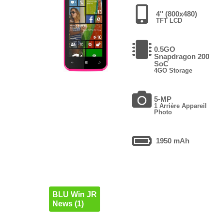
4" (800x480)
TFT LCD
0.5GO
Snapdragon 200
SoC
4GO Storage
5-MP
1 Arrière Appareil
Photo
1950 mAh
BLU Win JR
News (1)