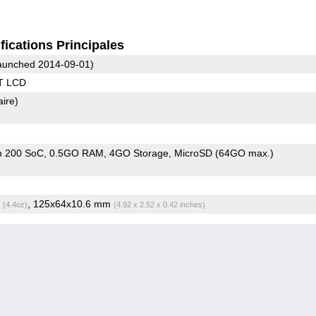
fications Principales
unched 2014-09-01)
T LCD
aire)
n 200 SoC
0.5GO RAM
4GO Storage
MicroSD (64GO max.)
g
, 125x64x10.6 mm
(4.4oz)
(4.92 x 2.52 x 0.42 inches)