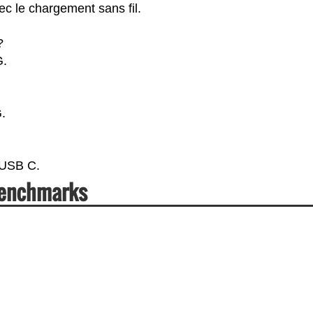
c le chargement sans fil.
?
G.
.
 USB C.
Benchmarks