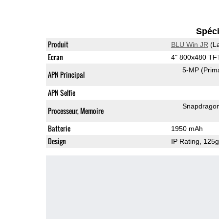
Spéci
Produit
BLU Win JR
(La
Ecran
4" 800x480 TF
5-MP
(Prim
APN Principal
APN Selfie
Snapdrago
Processeur, Memoire
Batterie
1950 mAh
Design
IP Rating
, 125