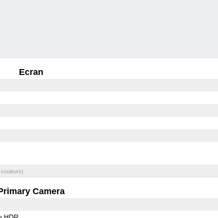
Ecran
 couleurs)
Primary Camera
o HDR