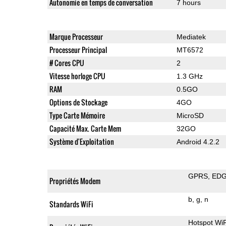
Autonomie en temps de conversation
7 hours
Marque Processeur
Mediatek
Processeur Principal
MT6572
# Cores CPU
2
Vitesse horloge CPU
1.3 GHz
RAM
0.5GO
Options de Stockage
4GO
Type Carte Mémoire
MicroSD
Capacité Max. Carte Mem
32GO
Système d'Exploitation
Android 4.2.2
GPRS
ED
Propriétés Modem
b
g
n
Standards WiFi
Hotspot WiF