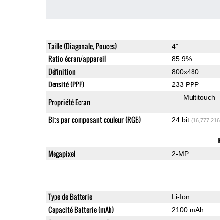
Taille (Diagonale, Pouces)
4"
Ratio écran/appareil
85.9%
Définition
800x480
Densité (PPP)
233 PPP
Multitouch
Propriété Ecran
Bits par composant couleur (RGB)
24 bit
(16,777,216
Mégapixel
2-MP
Type de Batterie
Li-Ion
Capacité Batterie (mAh)
2100 mAh