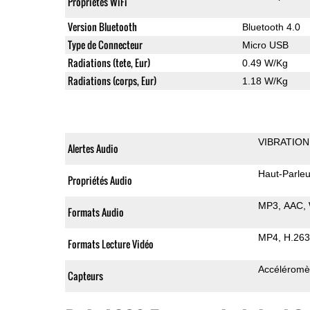
Propriétés WiFi
Version Bluetooth
Bluetooth 4.0
Type de Connecteur
Micro USB
Radiations (tete, Eur)
0.49 W/Kg
Radiations (corps, Eur)
1.18 W/Kg
VIBRATION
Alertes Audio
Haut-Parleu
Propriétés Audio
MP3
AAC
Formats Audio
MP4
H.263
Formats Lecture Vidéo
Accéléromè
Capteurs