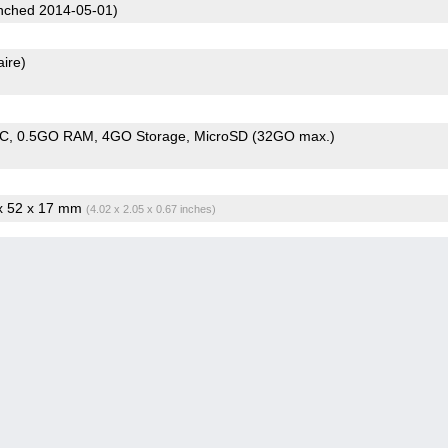
ched 2014-05-01)
aire)
oC
0.5GO RAM
4GO Storage
MicroSD (32GO max.)
 x 52 x 17 mm
(4.02 x 2.05 x 0.67 inches)