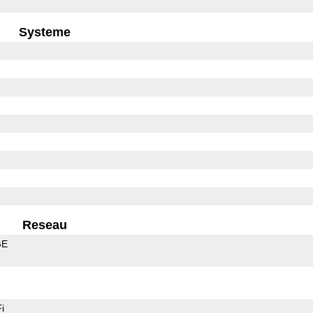
Systeme
Reseau
GE
i