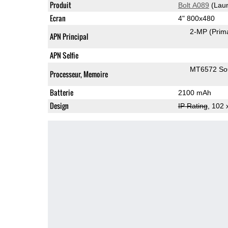
Produit
Bolt A089
(Laun
Ecran
4" 800x480
2-MP
(Prim
APN Principal
APN Selfie
MT6572 S
Processeur, Memoire
Batterie
2100 mAh
Design
IP Rating
, 102