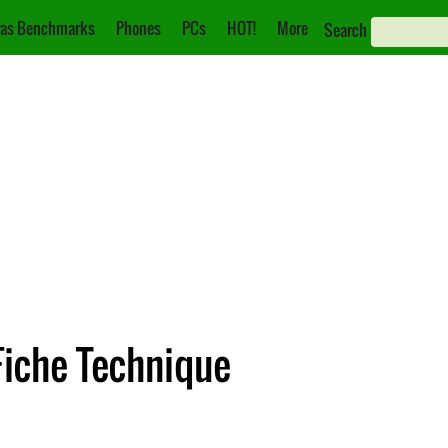
as Benchmarks
Phones
PCs
HOT!
More
Search
Fiche Technique