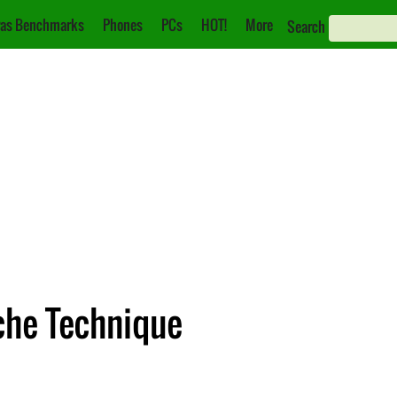
as Benchmarks
Phones
PCs
HOT!
More
Search
che Technique