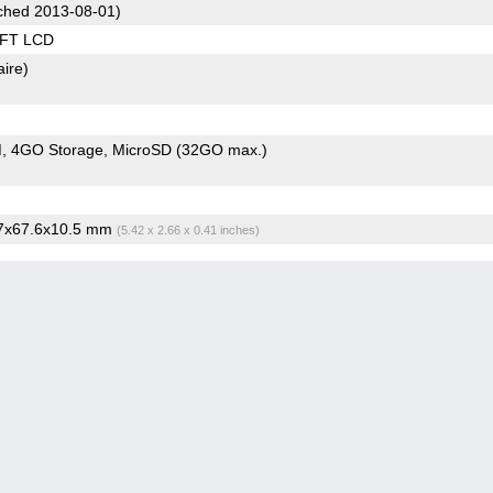
hed 2013-08-01)
TFT LCD
aire)
M
4GO Storage
MicroSD (32GO max.)
.7x67.6x10.5 mm
(5.42 x 2.66 x 0.41 inches)