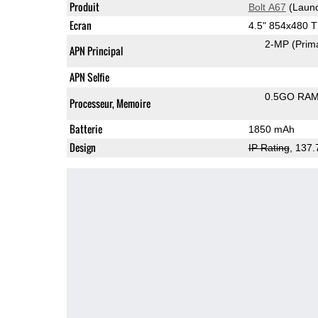
Produit
Bolt A67
(Launc
Ecran
4.5" 854x480 
2-MP
(Prim
APN Principal
APN Selfie
0.5GO RA
Processeur, Memoire
Batterie
1850 mAh
Design
IP Rating
, 137