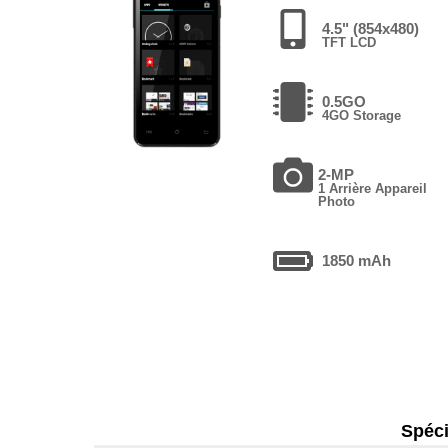
4.5" (854x480)
TFT LCD
0.5GO
4GO Storage
2-MP
1 Arrière Appareil
Photo
1850 mAh
Spéci