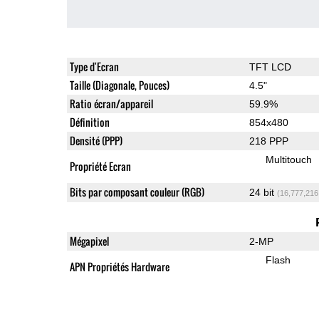
Type d'Ecran
TFT LCD
Taille (Diagonale, Pouces)
4.5"
Ratio écran/appareil
59.9%
Définition
854x480
Densité (PPP)
218 PPP
Multitouch
Propriété Ecran
Bits par composant couleur (RGB)
24 bit
(16,777,216
Mégapixel
2-MP
Flash
APN Propriétés Hardware