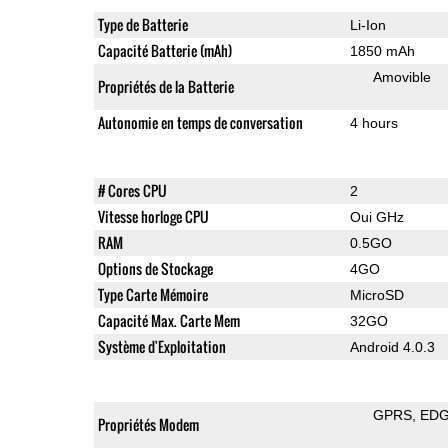
Type de Batterie
Li-Ion
Capacité Batterie (mAh)
1850 mAh
Amovible
Propriétés de la Batterie
Autonomie en temps de conversation
4 hours
# Cores CPU
2
Vitesse horloge CPU
Oui GHz
RAM
0.5GO
Options de Stockage
4GO
Type Carte Mémoire
MicroSD
Capacité Max. Carte Mem
32GO
Système d'Exploitation
Android 4.0.3
GPRS
ED
Propriétés Modem