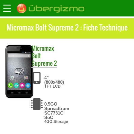
Micromax Bolt Supreme 2 : Fiche Technique
Micromax
Bolt
Supreme 2
4"
(800x480)
TFT LCD
0.5GO
Spreadtrum
SC7731C
SoC
4GO Storage