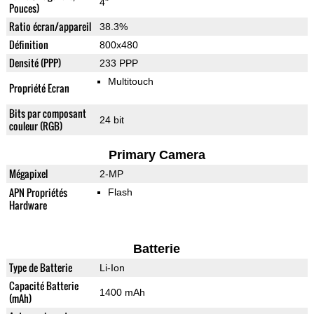
4"
Pouces)
Ratio écran/appareil
38.3%
Définition
800x480
Densité (PPP)
233 PPP
Multitouch
Propriété Ecran
Bits par composant
24 bit
couleur (RGB)
Primary Camera
Mégapixel
2-MP
APN Propriétés
Flash
Hardware
Batterie
Type de Batterie
Li-Ion
Capacité Batterie
1400 mAh
(mAh)