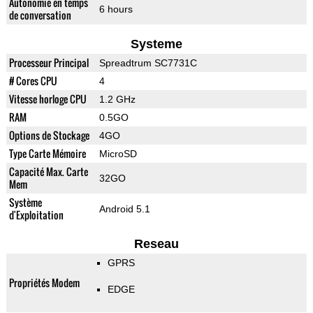
Autonomie en temps
6 hours
de conversation
Systeme
Processeur Principal
Spreadtrum SC7731C
# Cores CPU
4
Vitesse horloge CPU
1.2 GHz
RAM
0.5GO
Options de Stockage
4GO
Type Carte Mémoire
MicroSD
Capacité Max. Carte
32GO
Mem
Système
Android 5.1
d'Exploitation
Reseau
GPRS
Propriétés Modem
EDGE