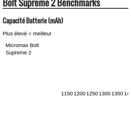
Bolt Supreme 2 Benchmarks
Capacité Batterie (mAh)
Plus élevé = meilleur
Micromax Bolt
Supreme 2
1150
1200
1250
1300
1350
14