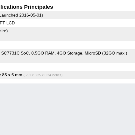
fications Principales
Launched 2016-05-01)
TFT LCD
aire)
m SC7731C SoC
0.5GO RAM
4GO Storage
MicroSD (32GO max.)
 x 85 x 6 mm
(5.51 x 3.35 x 0.24 inches)