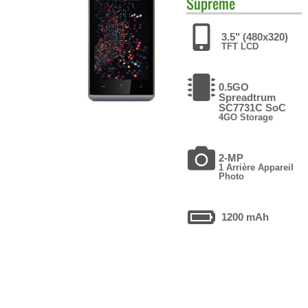
Supreme
3.5" (480x320)
TFT LCD
0.5GO
Spreadtrum
SC7731C SoC
4GO Storage
2-MP
1 Arrière Appareil
Photo
1200 mAh