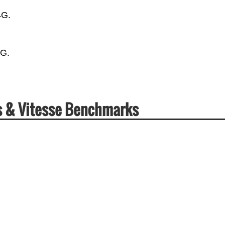
4G.
5G.
s & Vitesse Benchmarks