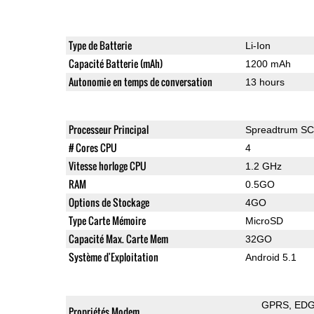
Type de Batterie
Li-Ion
Capacité Batterie (mAh)
1200 mAh
Autonomie en temps de conversation
13 hours
Processeur Principal
Spreadtrum S
# Cores CPU
4
Vitesse horloge CPU
1.2 GHz
RAM
0.5GO
Options de Stockage
4GO
Type Carte Mémoire
MicroSD
Capacité Max. Carte Mem
32GO
Système d'Exploitation
Android 5.1
GPRS
ED
Propriétés Modem