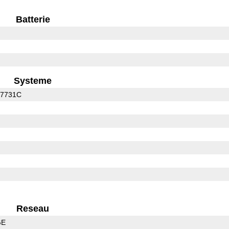
Batterie
Systeme
C7731C
Reseau
GE