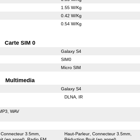
1.55 W/Kg
0.42 W/Kg
0.54 W/Kg
Carte SIM 0
Galaxy S4
SIM0
Micro SIM
Multimedia
Galaxy S4
DLNA
IR
MP3
WAV
Connecteur 3.5mm
Haut-Parleur
Connecteur 3.5mm
it (en appel)
Radio FM
Réduction Bruit (en appel)