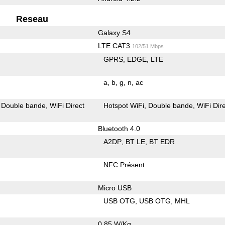
Reseau
Galaxy S4
LTE CAT3
102/51 Mbps
GPRS
EDGE
LTE
a
b
g
n
ac
Double bande
WiFi Direct
Hotspot WiFi
Double bande
WiFi Dir
Bluetooth 4.0
A2DP
BT LE
BT EDR
NFC Présent
Micro USB
USB OTG
USB OTG
MHL
0.85 W/Kg