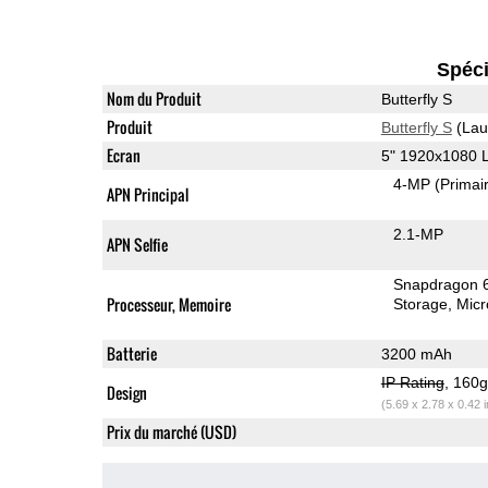
Spéci
Nom du Produit
Butterfly S
Produit
Butterfly S
(Lau
Ecran
5" 1920x1080 
4-MP
(Primai
APN Principal
2.1-MP
APN Selfie
Snapdragon 
Processeur, Memoire
Storage
Mic
Batterie
3200 mAh
IP Rating
, 160
Design
(5.69 x 2.78 x 0.42 
Prix du marché (USD)