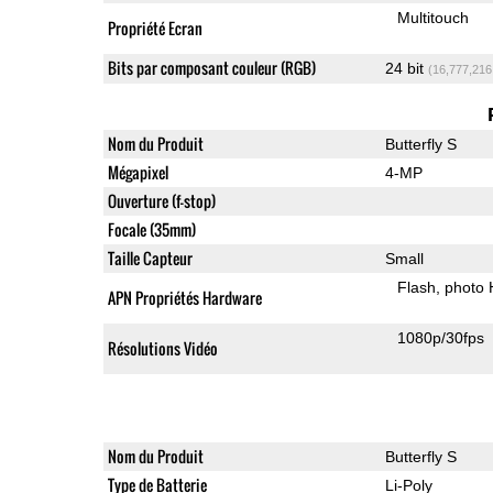
Multitouch
Propriété Ecran
Bits par composant couleur (RGB)
24 bit
(16,777,216
Nom du Produit
Butterfly S
Mégapixel
4-MP
Ouverture (f-stop)
Focale (35mm)
Taille Capteur
Small
Flash
photo
APN Propriétés Hardware
1080p/30fps
Résolutions Vidéo
Nom du Produit
Butterfly S
Type de Batterie
Li-Poly