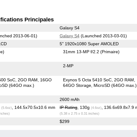
fications Principales
Galaxy S4
nched 2013-06-01)
Galaxy S4
(Launched 2013-03-01)
LCD
5" 1920x1080 Super AMOLED
re)
31mm 13-MP f/2.2
(Primaire)
2-MP
600 SoC
2GO RAM
16GO
Exynos 5 Octa 5410 SoC
2GO RAM
roSD (64GO max.)
64GO Storage
MicroSD (64GO max.)
2600 mAh
g
, 144.5x70.5x10.6 mm
IP Rating
, 130g
, 136.6x69.8x7.9
(5.6oz)
(4.6oz)
inches)
(5.38 x 2.75 x 0.31 inches)
$299