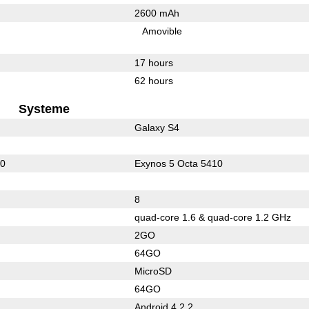
2600 mAh
Amovible
17 hours
62 hours
Systeme
Galaxy S4
00
Exynos 5 Octa 5410
8
quad-core 1.6 & quad-core 1.2 GHz
2GO
64GO
MicroSD
64GO
Android 4.2.2