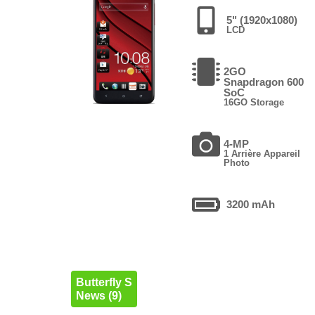
5" (1920x1080)
LCD
2GO
Snapdragon 600
SoC
16GO Storage
4-MP
1 Arrière Appareil
Photo
3200 mAh
Butterfly S
News (9)