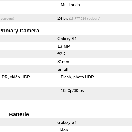
Multitouch
24 bit
 couleurs)
(16,777,216 couleurs)
Primary Camera
Galaxy S4
13-MP
f/2.2
31mm
Small
 HDR
vidéo HDR
Flash
photo HDR
1080p/30fps
Batterie
Galaxy S4
Li-Ion