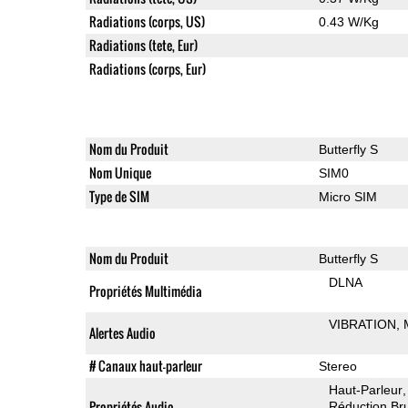
Radiations (corps, US)
0.43 W/Kg
Radiations (tete, Eur)
Radiations (corps, Eur)
Nom du Produit
Butterfly S
Nom Unique
SIM0
Type de SIM
Micro SIM
Nom du Produit
Butterfly S
DLNA
Propriétés Multimédia
VIBRATION
Alertes Audio
# Canaux haut-parleur
Stereo
Haut-Parleur
Propriétés Audio
Réduction Bru