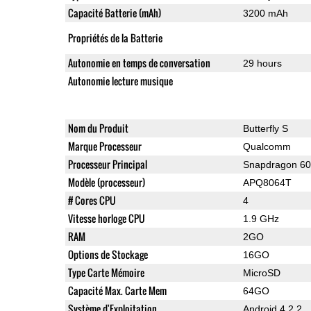
Capacité Batterie (mAh)
3200 mAh
Propriétés de la Batterie
Autonomie en temps de conversation
29 hours
Autonomie lecture musique
Nom du Produit
Butterfly S
Marque Processeur
Qualcomm
Processeur Principal
Snapdragon 6
Modèle (processeur)
APQ8064T
# Cores CPU
4
Vitesse horloge CPU
1.9 GHz
RAM
2GO
Options de Stockage
16GO
Type Carte Mémoire
MicroSD
Capacité Max. Carte Mem
64GO
Système d'Exploitation
Android 4.2.2