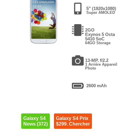
5" (1920x1080)
Super AMOLED
2GO
Exynos 5 Octa
5410 SoC
64GO Storage
13-MP, f/2.2
1 Arrière Appareil
Photo
2600 mAh
Galaxy S4
Galaxy S4 Prix
News (372)
$299. Chercher