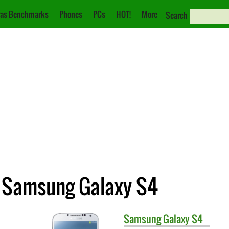
as Benchmarks
Phones
PCs
HOT!
More
Search
e Samsung Galaxy S4
Samsung
Galaxy S4