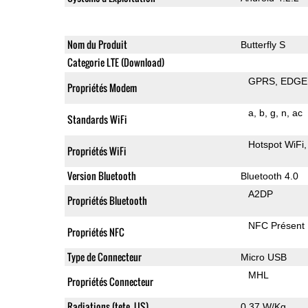
Nom du Produit
Butterfly S
Categorie LTE (Download)
GPRS
EDGE
Propriétés Modem
a
b
g
n
ac
Standards WiFi
Hotspot WiFi
Propriétés WiFi
Version Bluetooth
Bluetooth 4.0
A2DP
Propriétés Bluetooth
NFC Présent
Propriétés NFC
Type de Connecteur
Micro USB
MHL
Propriétés Connecteur
Radiations (tete, US)
0.37 W/Kg