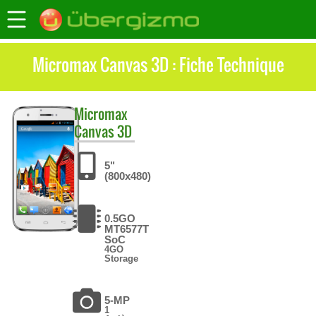
Micromax Canvas 3D : Fiche Technique
Micromax
Canvas 3D
5"
(800x480)
0.5GO
MT6577T
SoC
4GO
Storage
5-MP
1