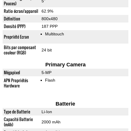
5"
Pouces)
Ratio écran/appareil
62.9%
Définition
800x480
Densité (PPP)
187 PPP
Multitouch
Propriété Ecran
Bits par composant
24 bit
couleur (RGB)
Primary Camera
Mégapixel
5-MP
APN Propriétés
Flash
Hardware
Batterie
Type de Batterie
Li-Ion
Capacité Batterie
2000 mAh
(mAh)