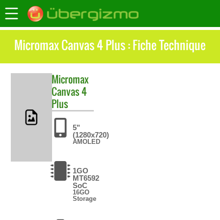
Micromax Canvas 4 Plus : Fiche Technique
Micromax
Canvas 4
Plus
5"
(1280x720)
AMOLED
1GO
MT6592
SoC
16GO
Storage