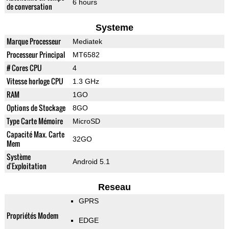
6 hours
de conversation
Systeme
Marque Processeur
Mediatek
Processeur Principal
MT6582
# Cores CPU
4
Vitesse horloge CPU
1.3 GHz
RAM
1GO
Options de Stockage
8GO
Type Carte Mémoire
MicroSD
Capacité Max. Carte
32GO
Mem
Système
Android 5.1
d'Exploitation
Reseau
GPRS
Propriétés Modem
EDGE