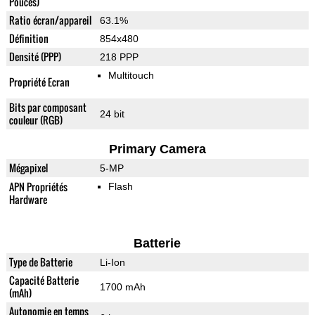
Pouces)
Ratio écran/appareil
63.1%
Définition
854x480
Densité (PPP)
218 PPP
Multitouch
Propriété Ecran
Bits par composant
24 bit
couleur (RGB)
Primary Camera
Mégapixel
5-MP
APN Propriétés
Flash
Hardware
Batterie
Type de Batterie
Li-Ion
Capacité Batterie
1700 mAh
(mAh)
Autonomie en temps