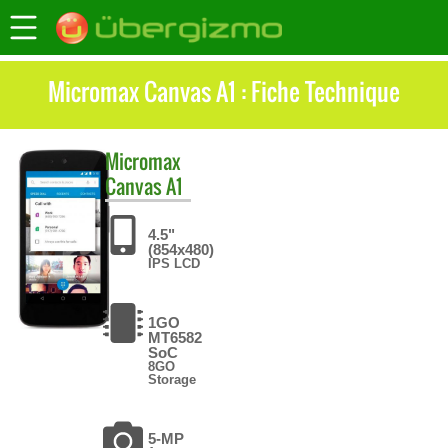
Micromax Canvas A1 : Fiche Technique
Micromax
Canvas A1
4.5"
(854x480)
IPS LCD
1GO
MT6582
SoC
8GO
Storage
5-MP