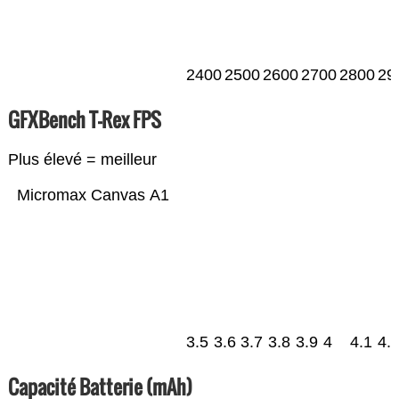
2400
2500
2600
2700
2800
29
GFXBench T-Rex FPS
Plus élevé = meilleur
Micromax Canvas A1
3.5
3.6
3.7
3.8
3.9
4
4.1
4.
Capacité Batterie (mAh)