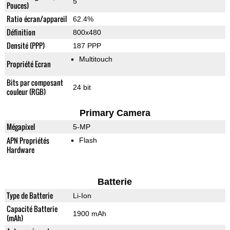
5"
Pouces)
Ratio écran/appareil
62.4%
Définition
800x480
Densité (PPP)
187 PPP
Multitouch
Propriété Ecran
Bits par composant
24 bit
couleur (RGB)
Primary Camera
Mégapixel
5-MP
APN Propriétés
Flash
Hardware
Batterie
Type de Batterie
Li-Ion
Capacité Batterie
1900 mAh
(mAh)