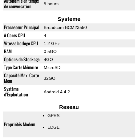
Autonomie en temps
5 hours
de conversation
Systeme
Processeur Principal
Broadcom BCM23550
# Cores CPU
4
Vitesse horloge CPU
1.2 GHz
RAM
0.5GO
Options de Stockage
4GO
Type Carte Mémoire
MicroSD
Capacité Max. Carte
32GO
Mem
Système
Android 4.4.2
d'Exploitation
Reseau
GPRS
Propriétés Modem
EDGE